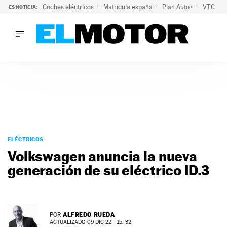
Coches eléctricos
Matrícula españa
Plan Auto+
VTC
ES NOTICIA:
LO ÚLTIMO
La Lista Blanca del Programa Auto+: todos los coches eléct
LO ÚLTIMO
La Lista Blanca del Programa Auto+: todos los coches eléctr
ACTUALIDAD
ELÉCTRICOS
CONDUCIR
PRUEBAS
Saltar
VIRALES
al
ELÉCTRICOS
PODCAST
contenido
Volkswagen anuncia la nueva
MOTOS
generación de su eléctrico ID.3
TECNOLOGÍA
SUPERCOCHES
MOTORTV
PREMIOS
ALFREDO RUEDA
POR
SERVICIOS
ACTUALIZADO 09 DIC 22 - 15: 32