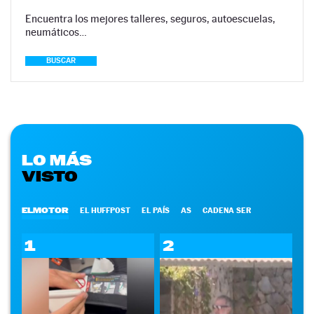
Encuentra los mejores talleres, seguros, autoescuelas,
neumáticos…
BUSCAR
LO MÁS
VISTO
ELMOTOR
EL HUFFPOST
EL PAÍS
AS
CADENA SER
1
2