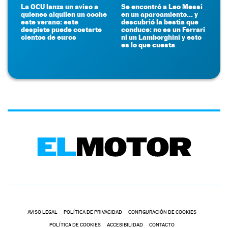
La OCU lanza un aviso a
Se encontró a Leo Messi
quienes alquilen un coche
en un aparcamiento... y
este verano: este
descubrió la bestia que
despiste puede costarte
conduce: no es un Ferrari
cientos de euros
ni un Lamborghini y esto
es lo que cuesta
AVISO LEGAL
POLÍTICA DE PRIVACIDAD
CONFIGURACIÓN DE COOKIES
POLÍTICA DE COOKIES
ACCESIBILIDAD
CONTACTO