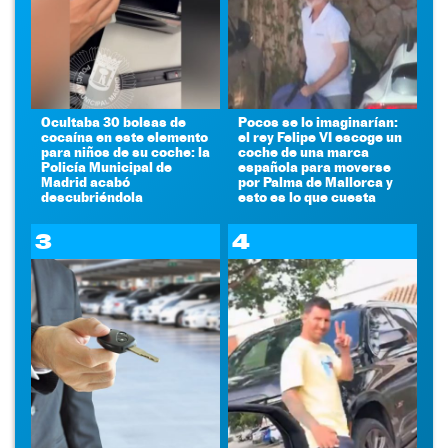
Ocultaba 30 bolsas de
Pocos se lo imaginarían:
cocaína en este elemento
el rey Felipe VI escoge un
para niños de su coche: la
coche de una marca
Policía Municipal de
española para moverse
Madrid acabó
por Palma de Mallorca y
descubriéndola
esto es lo que cuesta
3
4