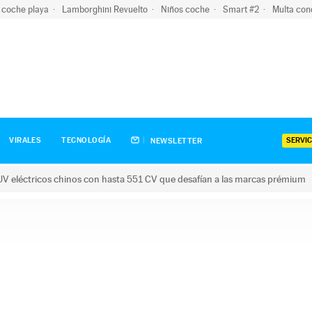
 coche playa
Lamborghini Revuelto
Niños coche
Smart #2
Multa con
SERVIC
VIRALES
TECNOLOGÍA
NEWSLETTER
V eléctricos chinos con hasta 551 CV que desafían a las marcas prémium
tricos chinos con hasta 551 CV que desafían a las marcas prém