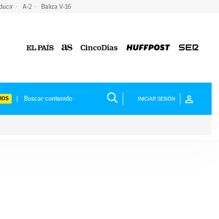
ducir
A-2
Baliza V-16
IOS
INICIAR SESIÓN
ium