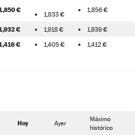
1,850 €
1,856 €
1,833 €
1,932 €
1,918 €
1,939 €
1,416 €
1,405 €
1,412 €
Máximo
Hoy
Ayer
histórico