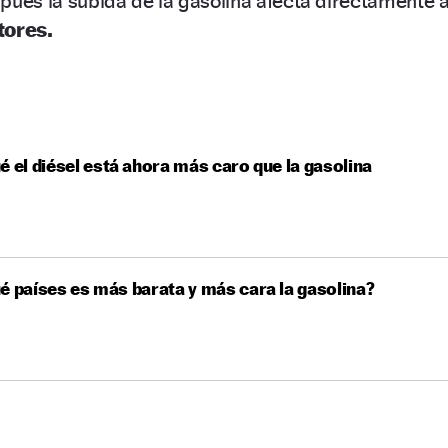
pues la subida de la gasolina afecta directamente a
tores.
é el diésel está ahora más caro que la gasolina
é países es más barata y más cara la gasolina?