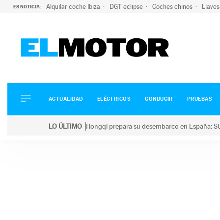
Alquilar coche Ibiza
DGT eclipse
Coches chinos
Llaves
ES NOTICIA:
ACTUALIDAD
ELÉCTRICOS
CONDUCIR
ACTUALIDAD
ELÉCTRICOS
CONDUCIR
PRUEBAS
PRUEBAS
Saltar
VIRALES
LO ÚLTIMO
Hongqi prepara su desembarco en España: SU
al
PODCAST
LO ÚLTIMO
Hongqi prepara su desembarco en España: SUV eléc
contenido
MOTOS
TECNOLOGÍA
SUPERCOCHES
MOTORTV
PREMIOS
SERVICIOS