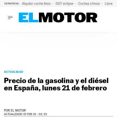
Alquilar coche Ibiza
DGT eclipse
Coches chinos
Llaves 
ES NOTICIA:
LO ÚLTIMO
Hongqi prepara su desembarco en España: SUV eléctricos c
LO ÚLTIMO
Hongqi prepara su desembarco en España: SUV eléctricos c
ACTUALIDAD
ELÉCTRICOS
CONDUCIR
PRUEBAS
Saltar
VIRALES
al
ACTUALIDAD
PODCAST
contenido
Precio de la gasolina y el diésel
MOTOS
en España, lunes 21 de febrero
TECNOLOGÍA
SUPERCOCHES
MOTORTV
PREMIOS
POR
EL MOTOR
SERVICIOS
ACTUALIZADO 22 FEB 22 - 02: 23