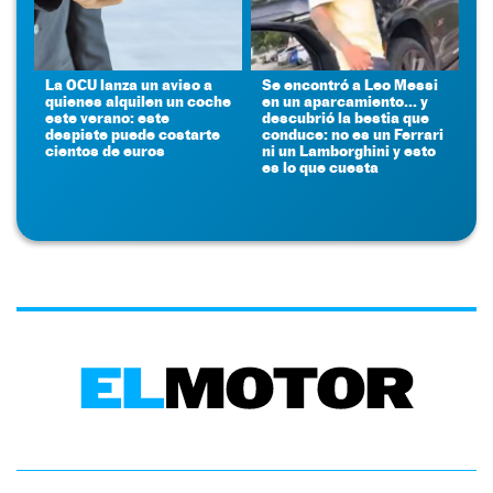
La OCU lanza un aviso a
Se encontró a Leo Messi
quienes alquilen un coche
en un aparcamiento... y
este verano: este
descubrió la bestia que
despiste puede costarte
conduce: no es un Ferrari
cientos de euros
ni un Lamborghini y esto
es lo que cuesta