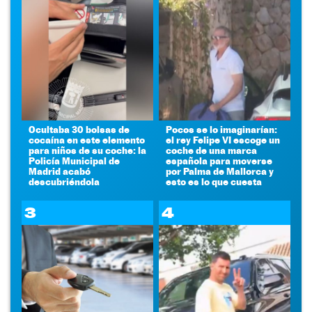
Ocultaba 30 bolsas de
Pocos se lo imaginarían:
cocaína en este elemento
el rey Felipe VI escoge un
para niños de su coche: la
coche de una marca
Policía Municipal de
española para moverse
Madrid acabó
por Palma de Mallorca y
descubriéndola
esto es lo que cuesta
3
4