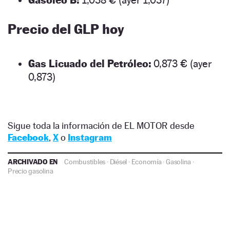
Gasóleo B:
1,038 € (ayer 1,037)
Precio del GLP hoy
Gas Licuado del Petróleo:
0,873 € (ayer
0,873)
Sigue toda la información de EL MOTOR desde
Facebook
,
X
o
Instagram
ARCHIVADO EN
Combustibles
·
Diésel
·
Economía
·
Gasolina
·
Precio gasolina