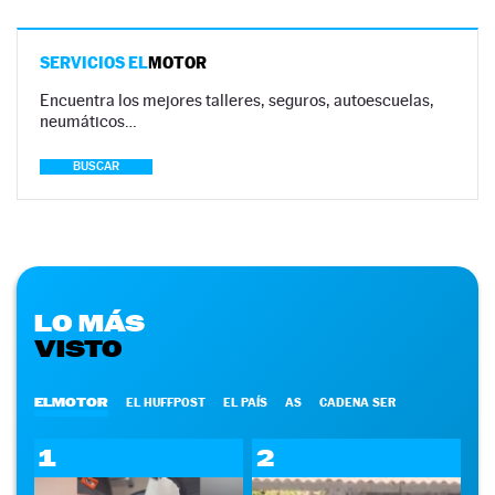
SERVICIOS EL
MOTOR
Encuentra los mejores talleres, seguros, autoescuelas,
neumáticos…
BUSCAR
LO MÁS
VISTO
ELMOTOR
EL HUFFPOST
EL PAÍS
AS
CADENA SER
1
2