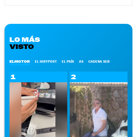
LO MÁS
VISTO
ELMOTOR
EL HUFFPOST
EL PAÍS
AS
CADENA SER
1
2