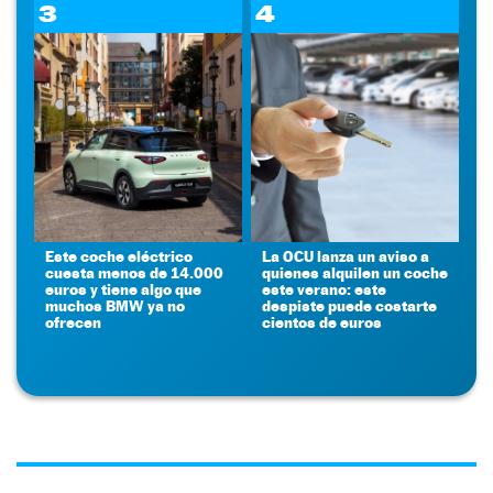
3
4
Este coche eléctrico
La OCU lanza un aviso a
cuesta menos de 14.000
quienes alquilen un coche
euros y tiene algo que
este verano: este
muchos BMW ya no
despiste puede costarte
ofrecen
cientos de euros