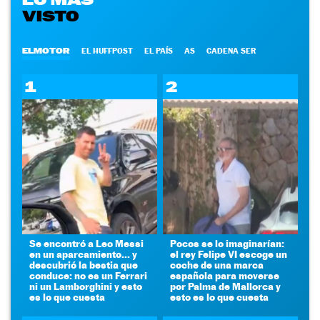
VISTO
ELMOTOR
EL HUFFPOST
EL PAÍS
AS
CADENA SER
1
2
Se encontró a Leo Messi
Pocos se lo imaginarían:
en un aparcamiento... y
el rey Felipe VI escoge un
descubrió la bestia que
coche de una marca
conduce: no es un Ferrari
española para moverse
ni un Lamborghini y esto
por Palma de Mallorca y
es lo que cuesta
esto es lo que cuesta