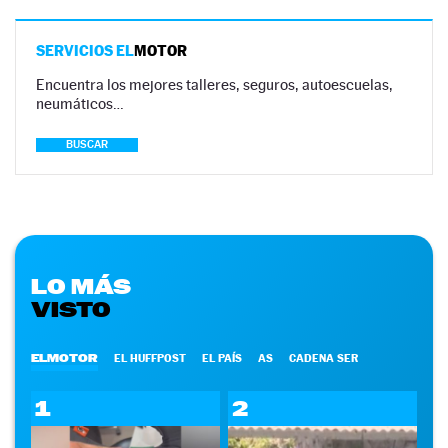
SERVICIOS EL
MOTOR
Encuentra los mejores talleres, seguros, autoescuelas,
neumáticos…
BUSCAR
LO MÁS
VISTO
ELMOTOR
EL HUFFPOST
EL PAÍS
AS
CADENA SER
1
2