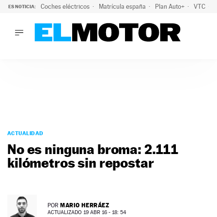
Coches eléctricos
Matrícula españa
Plan Auto+
VTC
ES NOTICIA:
LO ÚLTIMO
La Lista Blanca del Programa Auto+: todos los coches eléct
LO ÚLTIMO
La Lista Blanca del Programa Auto+: todos los coches eléctr
ACTUALIDAD
ELÉCTRICOS
CONDUCIR
PRUEBAS
Saltar
VIRALES
al
ACTUALIDAD
PODCAST
contenido
No es ninguna broma: 2.111
MOTOS
kilómetros sin repostar
TECNOLOGÍA
SUPERCOCHES
MOTORTV
PREMIOS
MARIO HERRÁEZ
POR
SERVICIOS
ACTUALIZADO 19 ABR 16 - 18: 54