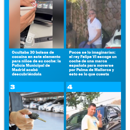
Ocultaba 30 bolsas de
Pocos se lo imaginarían:
cocaína en este elemento
el rey Felipe VI escoge un
para niños de su coche: la
coche de una marca
Policía Municipal de
española para moverse
Madrid acabó
por Palma de Mallorca y
descubriéndola
esto es lo que cuesta
3
4