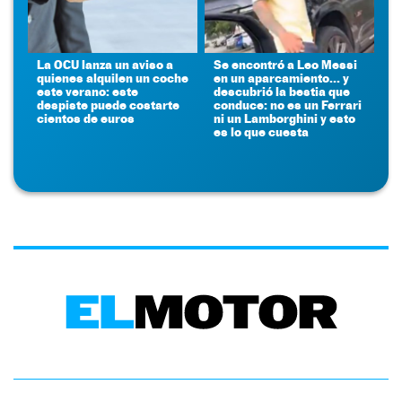
La OCU lanza un aviso a
Se encontró a Leo Messi
quienes alquilen un coche
en un aparcamiento... y
este verano: este
descubrió la bestia que
despiste puede costarte
conduce: no es un Ferrari
cientos de euros
ni un Lamborghini y esto
es lo que cuesta