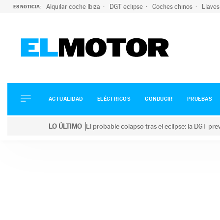
Alquilar coche Ibiza
DGT eclipse
Coches chinos
Llaves
ES NOTICIA:
ACTUALIDAD
ELÉCTRICOS
CONDUCIR
ACTUALIDAD
ELÉCTRICOS
CONDUCIR
PRUEBAS
PRUEBAS
Saltar
VIRALES
LO ÚLTIMO
El probable colapso tras el eclipse: la DGT p
al
PODCAST
LO ÚLTIMO
El probable colapso tras el eclipse: la DGT prevé u
contenido
MOTOS
TECNOLOGÍA
SUPERCOCHES
MOTORTV
PREMIOS
SERVICIOS