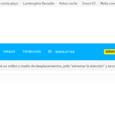
 coche playa
Lamborghini Revuelto
Niños coche
Smart #2
Multa con
SERVIC
VIRALES
TECNOLOGÍA
NEWSLETTER
revé un millón y medio de desplazamientos, pide “extremar la atención” y anu
n millón y medio de desplazamientos, pide “extremar la atención”