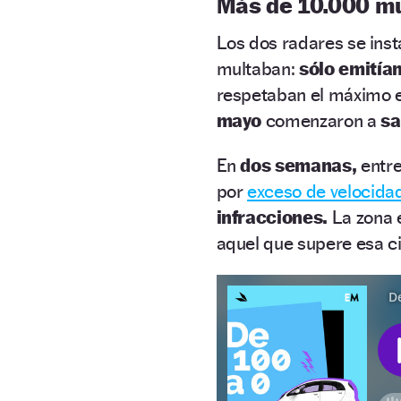
Más de 10.000 m
Los dos radares se ins
multaban:
sólo emitía
respetaban el máximo e
mayo
comenzaron a
sa
En
dos semanas,
entre
por
exceso de velocida
infracciones.
La zona 
aquel que supere esa ci