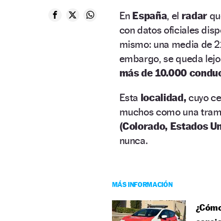
En
España
, el
radar
q
con datos oficiales disp
mismo: una media de 217
embargo, se queda lejo
más de 10.000 conduc
Esta
localidad,
cuyo ce
muchos como una tramp
(Colorado, Estados U
nunca.
MÁS INFORMACIÓN
¿Cómo 