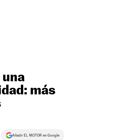
 una
idad: más
s
Añadir EL MOTOR en Google