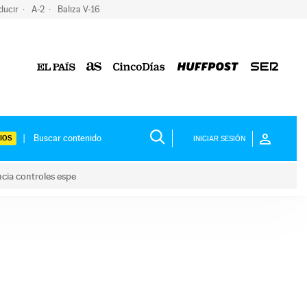
ducir
A-2
Baliza V-16
IOS
INICIAR SESIÓN
ncia controles espe
 y anuncia controles espe