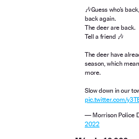
🎶Guess who’s back
back again.
The deer are back.
Tell a friend 🎶
The deer have alrea
season, which means
more.
Slow down in our to
pic.twitter.com/y3
— Morrison Police
2022