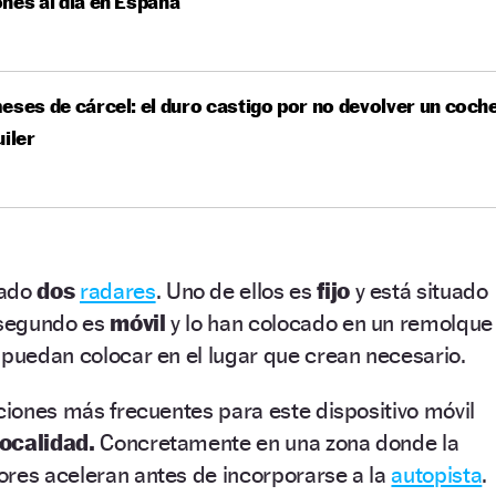
nes al día en España
eses de cárcel: el duro castigo por no devolver un coch
uiler
nado
dos
radares
. Uno de ellos es
fijo
y está situado
l segundo es
móvil
y lo han colocado en un remolque
 puedan colocar en el lugar que crean necesario.
aciones más frecuentes para este dispositivo móvil
localidad.
Concretamente en una zona donde la
ores aceleran antes de incorporarse a la
autopista
.