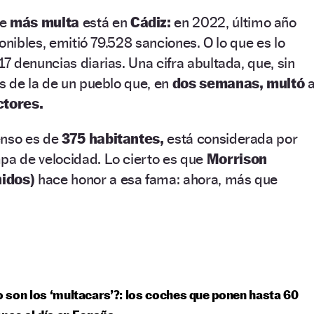
ue
más multa
está en
Cádiz:
en 2022, último año
onibles, emitió 79.528 sanciones. O lo que es lo
 denuncias diarias. Una cifra abultada, que, sin
s de la de un pueblo que, en
dos semanas,
multó
tores.
nso es de
375 habitantes,
está considerada por
a de velocidad. Lo cierto es que
Morrison
nidos)
hace honor a esa fama: ahora, más que
son los ‘multacars’?: los coches que ponen hasta 60