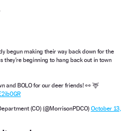
,
dy begun making their way back down for the
 they’re beginning to hang back out in town
wn and BOLO for our deer friends! 👀 🦌
TE2ib0GR
 Department (CO) (@MorrisonPDCO)
October 13,