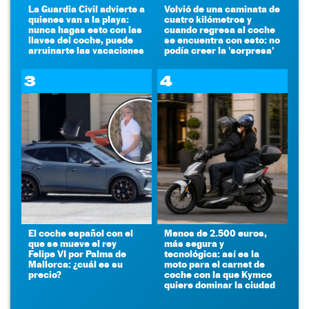
La Guardia Civil advierte a
Volvió de una caminata de
quienes van a la playa:
cuatro kilómetros y
nunca hagas esto con las
cuando regresa al coche
llaves del coche, puede
se encuentra con esto: no
arruinarte las vacaciones
podía creer la 'sorpresa'
3
4
El coche español con el
Menos de 2.500 euros,
que se mueve el rey
más segura y
Felipe VI por Palma de
tecnológica: así es la
Mallorca: ¿cuál es su
moto para el carnet de
precio?
coche con la que Kymco
quiere dominar la ciudad