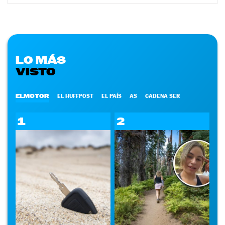
LO MÁS
VISTO
ELMOTOR
EL HUFFPOST
EL PAÍS
AS
CADENA SER
1
2