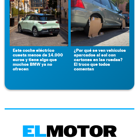
Este coche eléctrico
¿Por qué se ven vehículos
cuesta menos de 14.000
aparcados al sol con
euros y tiene algo que
cartones en las ruedas?
muchos BMW ya no
El truco que todos
ofrecen
comentan