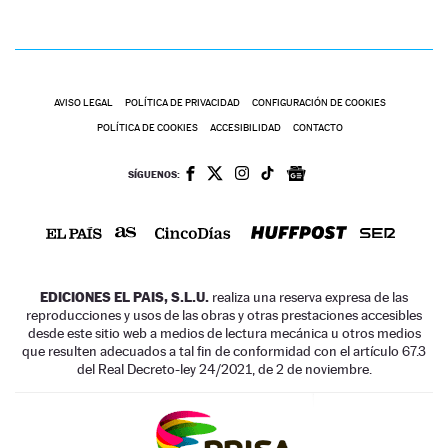
AVISO LEGAL
POLÍTICA DE PRIVACIDAD
CONFIGURACIÓN DE COOKIES
POLÍTICA DE COOKIES
ACCESIBILIDAD
CONTACTO
SÍGUENOS:
EDICIONES EL PAIS, S.L.U.
realiza una reserva expresa de las
reproducciones y usos de las obras y otras prestaciones accesibles
desde este sitio web a medios de lectura mecánica u otros medios
que resulten adecuados a tal fin de conformidad con el artículo 67.3
del Real Decreto-ley 24/2021, de 2 de noviembre.