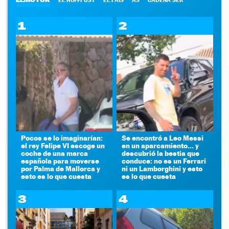
ELMOTOR
EL HUFFPOST
EL PAÍS
AS
CADENA SER
1
2
Pocos se lo imaginarían:
Se encontró a Leo Messi
el rey Felipe VI escoge un
en un aparcamiento... y
coche de una marca
descubrió la bestia que
española para moverse
conduce: no es un Ferrari
por Palma de Mallorca y
ni un Lamborghini y esto
esto es lo que cuesta
es lo que cuesta
3
4