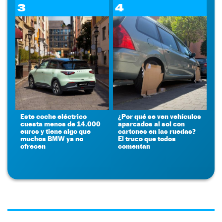
3
4
Este coche eléctrico
¿Por qué se ven vehículos
cuesta menos de 14.000
aparcados al sol con
euros y tiene algo que
cartones en las ruedas?
muchos BMW ya no
El truco que todos
ofrecen
comentan