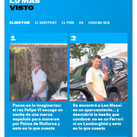
LO MÁS
VISTO
ELMOTOR
EL HUFFPOST
EL PAÍS
AS
CADENA SER
1
2
Pocos se lo imaginarían:
Se encontró a Leo Messi
el rey Felipe VI escoge un
en un aparcamiento... y
coche de una marca
descubrió la bestia que
española para moverse
conduce: no es un Ferrari
por Palma de Mallorca y
ni un Lamborghini y esto
esto es lo que cuesta
es lo que cuesta