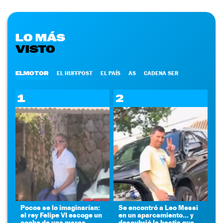
LO MÁS
VISTO
ELMOTOR
EL HUFFPOST
EL PAÍS
AS
CADENA SER
1
2
Pocos se lo imaginarían:
Se encontró a Leo Messi
el rey Felipe VI escoge un
en un aparcamiento... y
coche de una marca
descubrió la bestia que