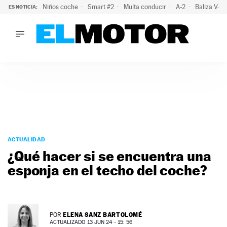
Niños coche
Smart #2
Multa conducir
A-2
Baliza V-1
ES NOTICIA:
LO ÚLTIMO
La policía advierte de este peligro y esta es una buena soluc
LO ÚLTIMO
La policía advierte de este peligro y esta es una buena soluci
ACTUALIDAD
ELÉCTRICOS
CONDUCIR
PRUEBAS
Saltar
VIRALES
al
ACTUALIDAD
PODCAST
contenido
¿Qué hacer si se encuentra una
MOTOS
esponja en el techo del coche?
TECNOLOGÍA
SUPERCOCHES
MOTORTV
PREMIOS
ELENA SANZ BARTOLOMÉ
POR
SERVICIOS
ACTUALIZADO 13 JUN 24 - 15: 56