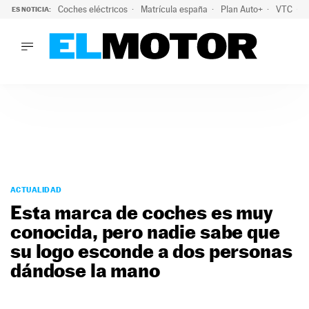
Coches eléctricos
Matrícula españa
Plan Auto+
VTC
ES NOTICIA:
LO ÚLTIMO
La Lista Blanca del Programa Auto+: todos los coches eléct
LO ÚLTIMO
La Lista Blanca del Programa Auto+: todos los coches eléctr
ACTUALIDAD
ELÉCTRICOS
CONDUCIR
PRUEBAS
Saltar
VIRALES
al
ACTUALIDAD
PODCAST
contenido
Esta marca de coches es muy
MOTOS
conocida, pero nadie sabe que
TECNOLOGÍA
su logo esconde a dos personas
SUPERCOCHES
MOTORTV
dándose la mano
PREMIOS
SERVICIOS