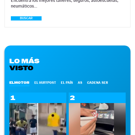
Encuentra los mejores talleres, seguros, autoescuelas,
neumáticos…
BUSCAR
LO MÁS
VISTO
ELMOTOR
EL HUFFPOST
EL PAÍS
AS
CADENA SER
1
2