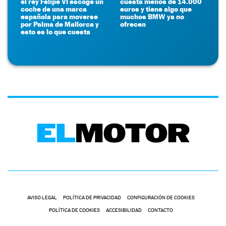
el rey Felipe VI escoge un
cuesta menos de 14.000
coche de una marca
euros y tiene algo que
española para moverse
muchos BMW ya no
por Palma de Mallorca y
ofrecen
esto es lo que cuesta
AVISO LEGAL
POLÍTICA DE PRIVACIDAD
CONFIGURACIÓN DE COOKIES
POLÍTICA DE COOKIES
ACCESIBILIDAD
CONTACTO