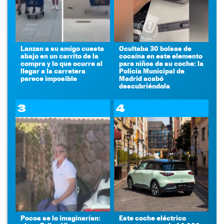
Lanzan a su amigo cuesta
Ocultaba 30 bolsas de
abajo en un carrito de la
cocaína en este elemento
compra y lo que ocurre al
para niños de su coche: la
llegar a la carretera
Policía Municipal de
parece imposible
Madrid acabó
descubriéndola
3
4
Pocos se lo imaginarían:
Este coche eléctrico