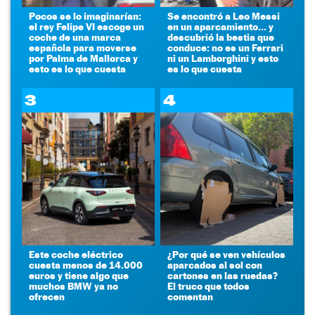
Pocos se lo imaginarían:
Se encontró a Leo Messi
el rey Felipe VI escoge un
en un aparcamiento... y
coche de una marca
descubrió la bestia que
española para moverse
conduce: no es un Ferrari
por Palma de Mallorca y
ni un Lamborghini y esto
esto es lo que cuesta
es lo que cuesta
3
4
Este coche eléctrico
¿Por qué se ven vehículos
cuesta menos de 14.000
aparcados al sol con
euros y tiene algo que
cartones en las ruedas?
muchos BMW ya no
El truco que todos
ofrecen
comentan