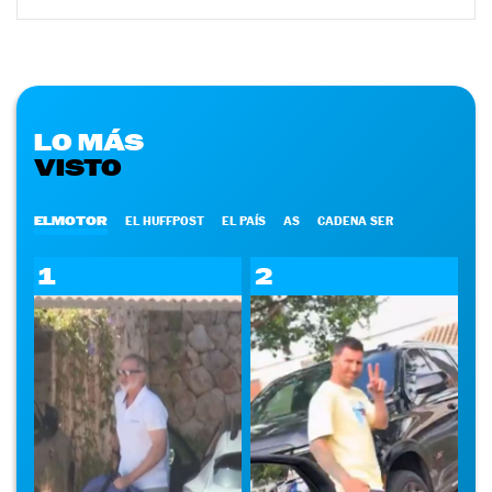
LO MÁS
VISTO
ELMOTOR
EL HUFFPOST
EL PAÍS
AS
CADENA SER
1
2