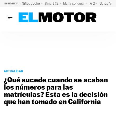
Niños coche
Smart #2
Multa conducir
A-2
Baliza V-1
ES NOTICIA:
LO ÚLTIMO
La OCU lanza un aviso a quienes alquilen un coche este vera
LO ÚLTIMO
La OCU lanza un aviso a quienes alquilen un coche este vera
ACTUALIDAD
ELÉCTRICOS
CONDUCIR
PRUEBAS
Saltar
VIRALES
al
ACTUALIDAD
PODCAST
contenido
¿Qué sucede cuando se acaban
MOTOS
los números para las
TECNOLOGÍA
matrículas? Esta es la decisión
SUPERCOCHES
MOTORTV
que han tomado en California
PREMIOS
SERVICIOS