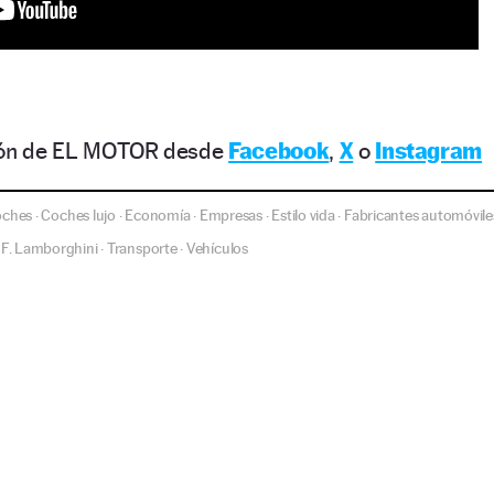
ción de EL MOTOR desde
Facebook
,
X
o
Instagram
oches
Coches lujo
Economía
Empresas
Estilo vida
Fabricantes automóvile
·
·
·
·
·
 F. Lamborghini
Transporte
Vehículos
·
·