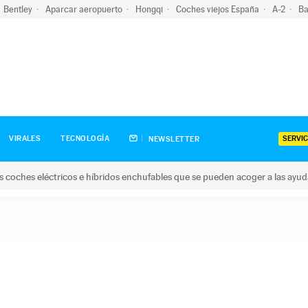
Bentley
Aparcar aeropuerto
Hongqi
Coches viejos España
A-2
Ba
SERVIC
VIRALES
TECNOLOGÍA
NEWSLETTER
s coches eléctricos e híbridos enchufables que se pueden acoger a las ayu
hes eléctricos e híbridos enchufables que se pueden acoger a la