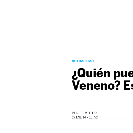
NEWSLETTER
SÍGUENOS
ACTUALIDAD
¿Quién pu
Veneno? Es
POR
EL MOTOR
27 ENE 14 - 13: 52