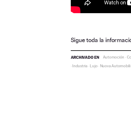
Sigue toda la informa
ARCHIVADO EN
Automoción
C
·
Industria
Lujo
Nuova Automobili
·
·
·