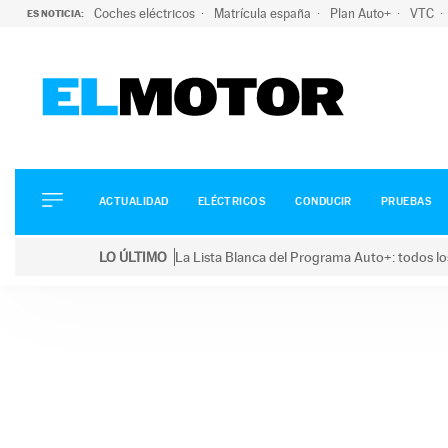
Coches eléctricos
Matrícula españa
Plan Auto+
VTC
ES NOTICIA:
ACTUALIDAD
ELÉCTRICOS
CONDUCIR
ACTUALIDAD
ELÉCTRICOS
CONDUCIR
PRUEBAS
PRUEBAS
Saltar
VIRALES
LO ÚLTIMO
La Lista Blanca del Programa Auto+: todos lo
al
PODCAST
LO ÚLTIMO
La Lista Blanca del Programa Auto+: todos los coc
contenido
MOTOS
TECNOLOGÍA
SUPERCOCHES
MOTORTV
PREMIOS
SERVICIOS