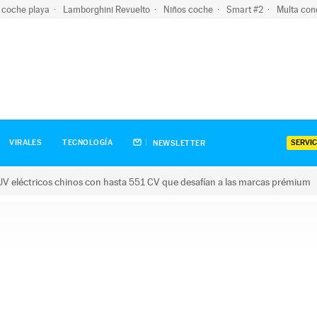
 coche playa
Lamborghini Revuelto
Niños coche
Smart #2
Multa con
SERVIC
VIRALES
TECNOLOGÍA
NEWSLETTER
V eléctricos chinos con hasta 551 CV que desafían a las marcas prémium
tricos chinos con hasta 551 CV que desafían a las marcas prém