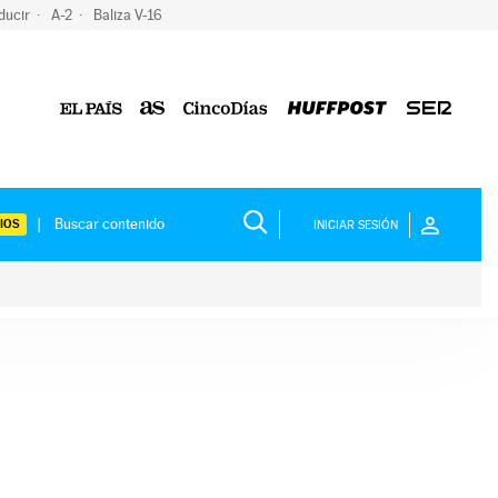
ducir
A-2
Baliza V-16
IOS
INICIAR SESIÓN
ium