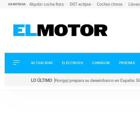
Alquilar coche Ibiza
DGT eclipse
Coches chinos
Llaves
ES NOTICIA:
ACTUALIDAD
ELÉCTRICOS
CONDUCIR
ACTUALIDAD
ELÉCTRICOS
CONDUCIR
PRUEBAS
PRUEBAS
Saltar
VIRALES
LO ÚLTIMO
Hongqi prepara su desembarco en España: SU
al
PODCAST
LO ÚLTIMO
Hongqi prepara su desembarco en España: SUV eléc
contenido
MOTOS
TECNOLOGÍA
SUPERCOCHES
MOTORTV
PREMIOS
SERVICIOS