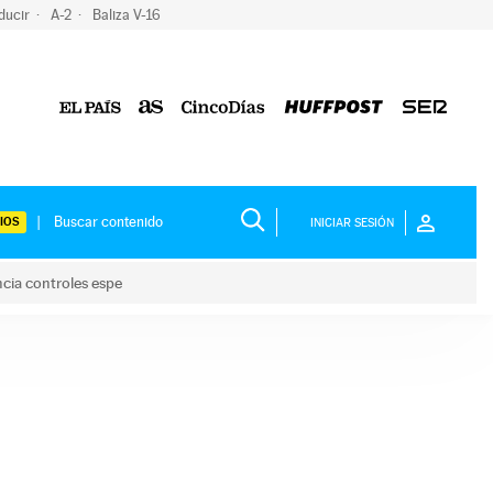
ducir
A-2
Baliza V-16
IOS
INICIAR SESIÓN
ncia controles espe
 y anuncia controles espe