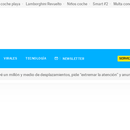
 coche playa
Lamborghini Revuelto
Niños coche
Smart #2
Multa con
SERVIC
VIRALES
TECNOLOGÍA
NEWSLETTER
revé un millón y medio de desplazamientos, pide “extremar la atención” y anu
n millón y medio de desplazamientos, pide “extremar la atención”