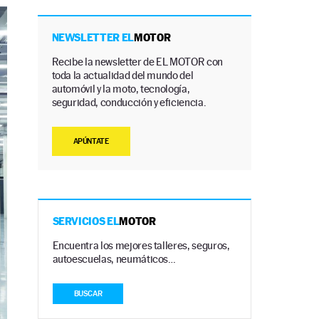
NEWSLETTER EL
MOTOR
Recibe la newsletter de EL MOTOR con
toda la actualidad del mundo del
automóvil y la moto, tecnología,
seguridad, conducción y eficiencia.
APÚNTATE
SERVICIOS EL
MOTOR
Encuentra los mejores talleres, seguros,
autoescuelas, neumáticos…
BUSCAR