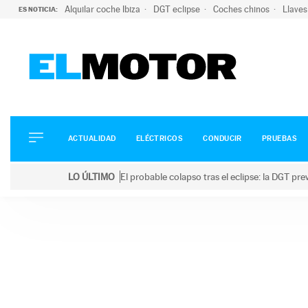
Alquilar coche Ibiza
DGT eclipse
Coches chinos
Llaves
ES NOTICIA:
ACTUALIDAD
ELÉCTRICOS
CONDUCIR
ACTUALIDAD
ELÉCTRICOS
CONDUCIR
PRUEBAS
PRUEBAS
Saltar
VIRALES
LO ÚLTIMO
El probable colapso tras el eclipse: la DGT p
al
PODCAST
LO ÚLTIMO
El probable colapso tras el eclipse: la DGT prevé u
contenido
MOTOS
TECNOLOGÍA
SUPERCOCHES
MOTORTV
PREMIOS
SERVICIOS