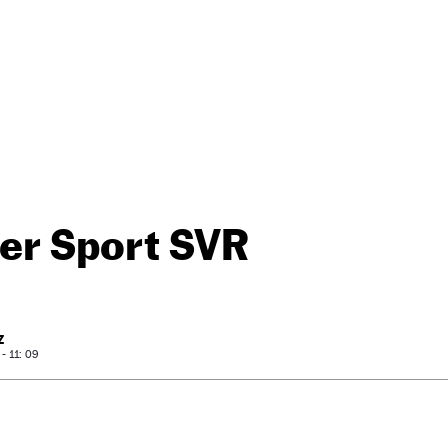
er Sport SVR
Z
- 11: 09