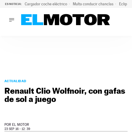
Cargador coche eléctrico
Multa conducir chanclas
Eclipse
ES NOTICIA:
LO ÚLTIMO
El hiperdeportivo que desafía todas las tendencias: V12 a
LO ÚLTIMO
El hiperdeportivo que desafía todas las tendencias: V12 at
ACTUALIDAD
ELÉCTRICOS
CONDUCIR
PRUEBAS
Saltar
VIRALES
al
ACTUALIDAD
PODCAST
contenido
Renault Clio Wolfnoir, con gafas
MOTOS
de sol a juego
TECNOLOGÍA
SUPERCOCHES
MOTORTV
PREMIOS
POR
EL MOTOR
SERVICIOS
23 SEP 16 - 12: 39