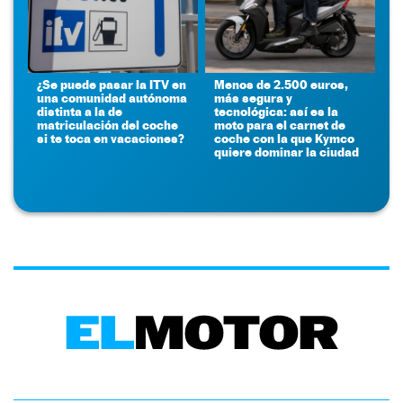
¿Se puede pasar la ITV en
Menos de 2.500 euros,
una comunidad autónoma
más segura y
distinta a la de
tecnológica: así es la
matriculación del coche
moto para el carnet de
si te toca en vacaciones?
coche con la que Kymco
quiere dominar la ciudad