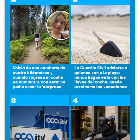
Volvió de una caminata de
La Guardia Civil advierte a
cuatro kilómetros y
quienes van a la playa:
cuando regresa al coche
nunca hagas esto con las
se encuentra con esto: no
llaves del coche, puede
podía creer la 'sorpresa'
arruinarte las vacaciones
3
4