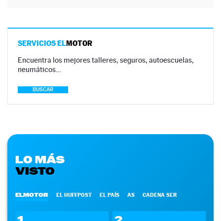
SERVICIOS EL
MOTOR
Encuentra los mejores talleres, seguros, autoescuelas,
neumáticos…
BUSCAR
LO MÁS
VISTO
ELMOTOR
EL HUFFPOST
EL PAÍS
AS
CADENA SER
1
2