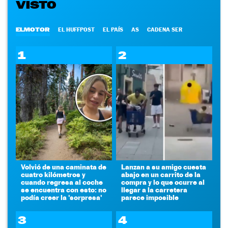
VISTO
ELMOTOR
EL HUFFPOST
EL PAÍS
AS
CADENA SER
1
2
Volvió de una caminata de
Lanzan a su amigo cuesta
cuatro kilómetros y
abajo en un carrito de la
cuando regresa al coche
compra y lo que ocurre al
se encuentra con esto: no
llegar a la carretera
podía creer la 'sorpresa'
parece imposible
3
4