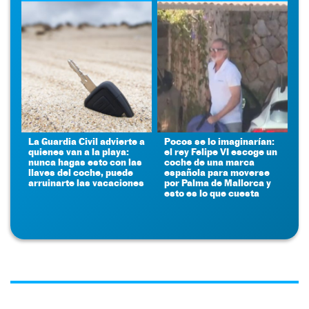
La Guardia Civil advierte a
Pocos se lo imaginarían:
quienes van a la playa:
el rey Felipe VI escoge un
nunca hagas esto con las
coche de una marca
llaves del coche, puede
española para moverse
arruinarte las vacaciones
por Palma de Mallorca y
esto es lo que cuesta