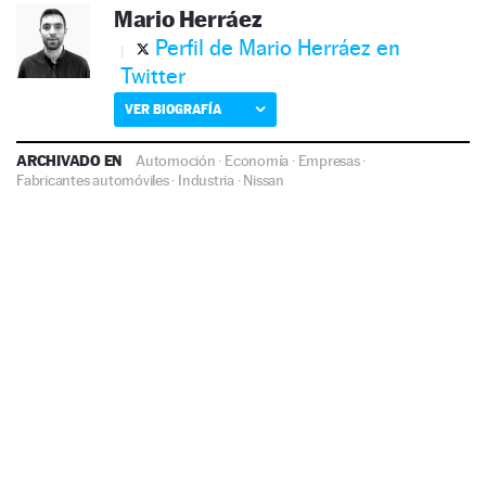
Mario Herráez
Perfil de Mario Herráez en
Twitter
VER BIOGRAFÍA
ARCHIVADO EN
Automoción
·
Economía
·
Empresas
·
Fabricantes automóviles
·
Industria
·
Nissan