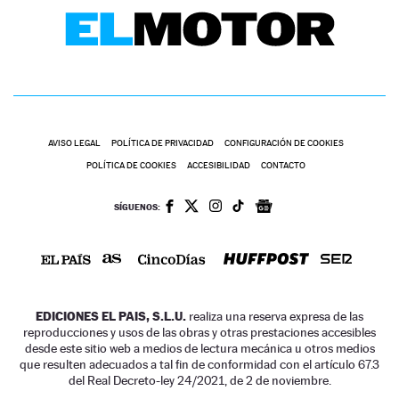
AVISO LEGAL
POLÍTICA DE PRIVACIDAD
CONFIGURACIÓN DE COOKIES
POLÍTICA DE COOKIES
ACCESIBILIDAD
CONTACTO
SÍGUENOS:
EDICIONES EL PAIS, S.L.U.
realiza una reserva expresa de las
reproducciones y usos de las obras y otras prestaciones accesibles
desde este sitio web a medios de lectura mecánica u otros medios
que resulten adecuados a tal fin de conformidad con el artículo 67.3
del Real Decreto-ley 24/2021, de 2 de noviembre.