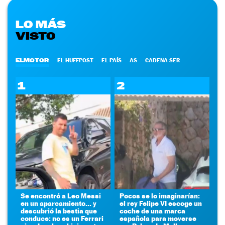
LO MÁS
VISTO
ELMOTOR
EL HUFFPOST
EL PAÍS
AS
CADENA SER
1
2
Se encontró a Leo Messi
Pocos se lo imaginarían:
en un aparcamiento... y
el rey Felipe VI escoge un
descubrió la bestia que
coche de una marca
conduce: no es un Ferrari
española para moverse