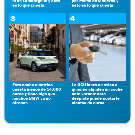
ni un Lamborghini y esto
por Palma de Mallorca y
es lo que cuesta
esto es lo que cuesta
3
4
Este coche eléctrico
La OCU lanza un aviso a
cuesta menos de 14.000
quienes alquilen un coche
euros y tiene algo que
este verano: este
muchos BMW ya no
despiste puede costarte
ofrecen
cientos de euros