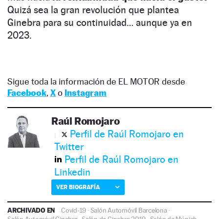
Quizá sea la gran revolución que plantea
Ginebra para su continuidad… aunque ya en
2023.
Sigue toda la información de EL MOTOR desde
Facebook
,
X
o
Instagram
Raúl Romojaro
Perfil de Raúl Romojaro en
Twitter
Perfil de Raúl Romojaro en
Linkedin
VER BIOGRAFÍA
ARCHIVADO EN
Covid-19
·
Salón Automóvil Barcelona
·
Salón Automóvil Ginebra
·
Salón de Ginebra 2019
·
Salón de Múnich
·