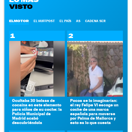
VISTO
ELMOTOR
EL HUFFPOST
EL PAÍS
AS
CADENA SER
1
2
Ocultaba 30 bolsas de
Pocos se lo imaginarían:
cocaína en este elemento
el rey Felipe VI escoge un
para niños de su coche: la
coche de una marca
Policía Municipal de
española para moverse
Madrid acabó
por Palma de Mallorca y
descubriéndola
esto es lo que cuesta