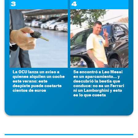
3
4
La OCU lanza un aviso a
Se encontró a Leo Messi
quienes alquilen un coche
en un aparcamiento... y
este verano: este
descubrió la bestia que
despiste puede costarte
conduce: no es un Ferrari
cientos de euros
ni un Lamborghini y esto
es lo que cuesta