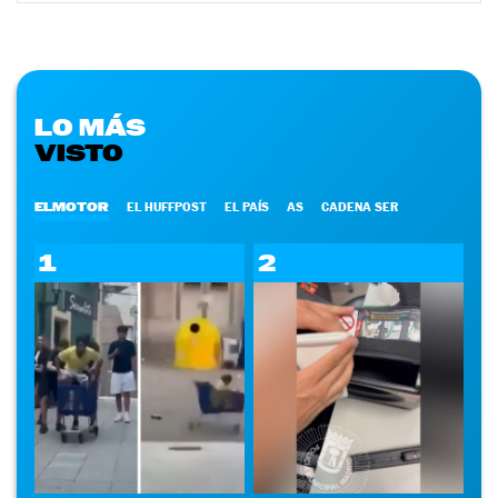
LO MÁS
VISTO
ELMOTOR
EL HUFFPOST
EL PAÍS
AS
CADENA SER
1
2