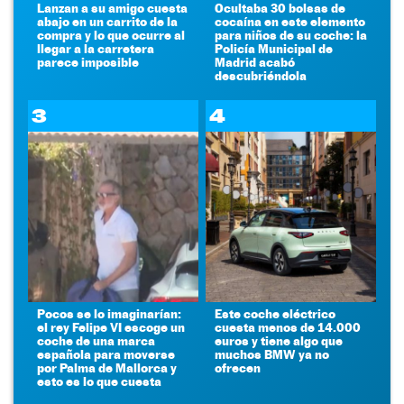
Lanzan a su amigo cuesta
Ocultaba 30 bolsas de
abajo en un carrito de la
cocaína en este elemento
compra y lo que ocurre al
para niños de su coche: la
llegar a la carretera
Policía Municipal de
parece imposible
Madrid acabó
descubriéndola
3
4
Pocos se lo imaginarían:
Este coche eléctrico
el rey Felipe VI escoge un
cuesta menos de 14.000
coche de una marca
euros y tiene algo que
española para moverse
muchos BMW ya no
por Palma de Mallorca y
ofrecen
esto es lo que cuesta