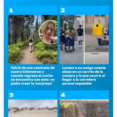
1
2
Volvió de una caminata de
Lanzan a su amigo cuesta
cuatro kilómetros y
abajo en un carrito de la
cuando regresa al coche
compra y lo que ocurre al
se encuentra con esto: no
llegar a la carretera
podía creer la 'sorpresa'
parece imposible
3
4