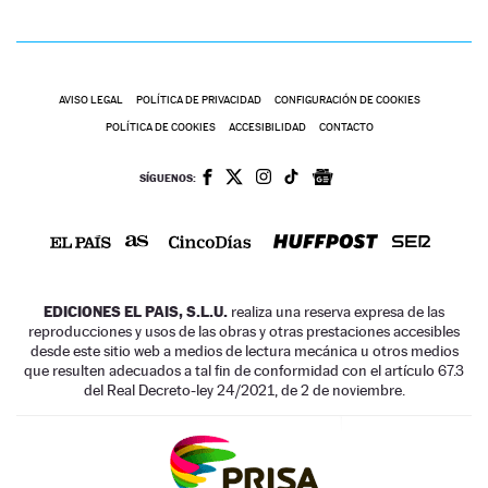
AVISO LEGAL
POLÍTICA DE PRIVACIDAD
CONFIGURACIÓN DE COOKIES
POLÍTICA DE COOKIES
ACCESIBILIDAD
CONTACTO
SÍGUENOS:
EDICIONES EL PAIS, S.L.U.
realiza una reserva expresa de las
reproducciones y usos de las obras y otras prestaciones accesibles
desde este sitio web a medios de lectura mecánica u otros medios
que resulten adecuados a tal fin de conformidad con el artículo 67.3
del Real Decreto-ley 24/2021, de 2 de noviembre.