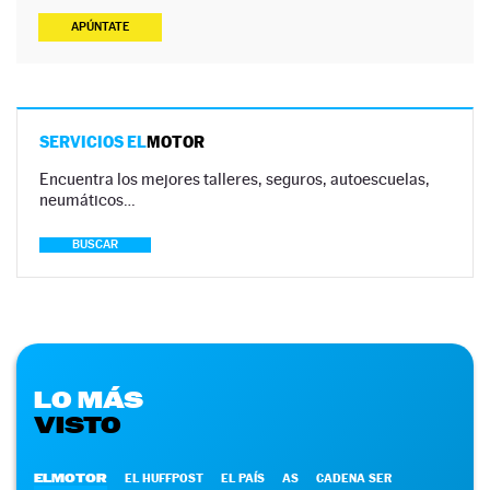
APÚNTATE
SERVICIOS EL
MOTOR
Encuentra los mejores talleres, seguros, autoescuelas,
neumáticos…
BUSCAR
LO MÁS
VISTO
ELMOTOR
EL HUFFPOST
EL PAÍS
AS
CADENA SER