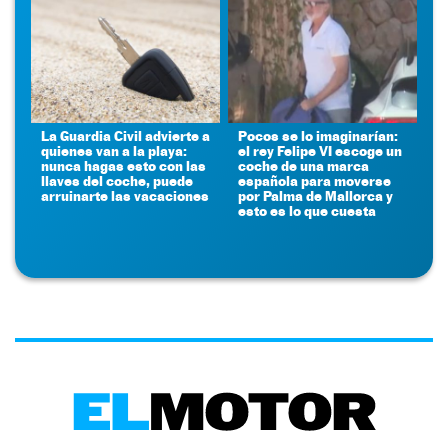
La Guardia Civil advierte a
Pocos se lo imaginarían:
quienes van a la playa:
el rey Felipe VI escoge un
nunca hagas esto con las
coche de una marca
llaves del coche, puede
española para moverse
arruinarte las vacaciones
por Palma de Mallorca y
esto es lo que cuesta