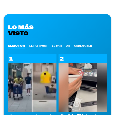
LO MÁS
VISTO
ELMOTOR
EL HUFFPOST
EL PAÍS
AS
CADENA SER
1
2