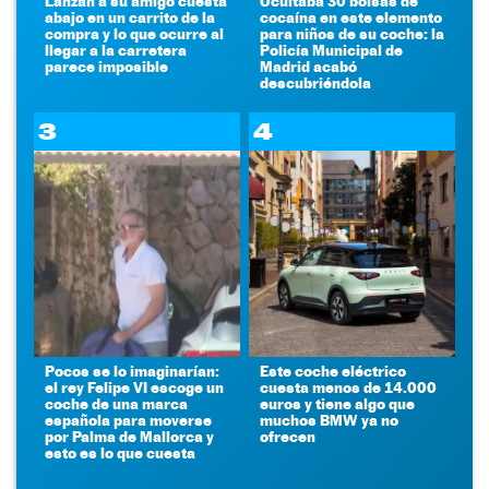
Lanzan a su amigo cuesta
Ocultaba 30 bolsas de
abajo en un carrito de la
cocaína en este elemento
compra y lo que ocurre al
para niños de su coche: la
llegar a la carretera
Policía Municipal de
parece imposible
Madrid acabó
descubriéndola
3
4
Pocos se lo imaginarían:
Este coche eléctrico
el rey Felipe VI escoge un
cuesta menos de 14.000
coche de una marca
euros y tiene algo que
española para moverse
muchos BMW ya no
por Palma de Mallorca y
ofrecen
esto es lo que cuesta