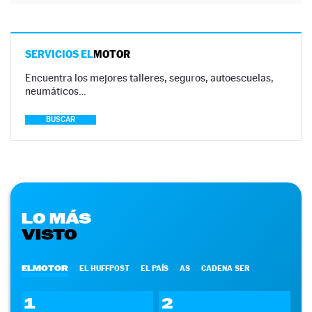
SERVICIOS EL
MOTOR
Encuentra los mejores talleres, seguros, autoescuelas,
neumáticos…
BUSCAR
LO MÁS
VISTO
ELMOTOR
EL HUFFPOST
EL PAÍS
AS
CADENA SER
1
2