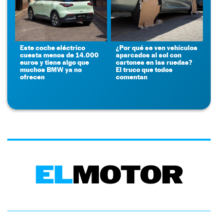
Este coche eléctrico
¿Por qué se ven vehículos
cuesta menos de 14.000
aparcados al sol con
euros y tiene algo que
cartones en las ruedas?
muchos BMW ya no
El truco que todos
ofrecen
comentan