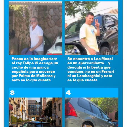
Pocos se lo imaginarían:
Se encontró a Leo Messi
el rey Felipe VI escoge un
en un aparcamiento... y
coche de una marca
descubrió la bestia que
española para moverse
conduce: no es un Ferrari
por Palma de Mallorca y
ni un Lamborghini y esto
esto es lo que cuesta
es lo que cuesta
3
4