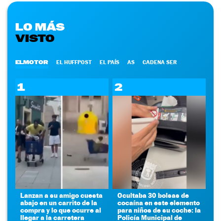
LO MÁS
VISTO
ELMOTOR
EL HUFFPOST
EL PAÍS
AS
CADENA SER
1
2
Lanzan a su amigo cuesta
Ocultaba 30 bolsas de
abajo en un carrito de la
cocaína en este elemento
compra y lo que ocurre al
para niños de su coche: la
llegar a la carretera
Policía Municipal de