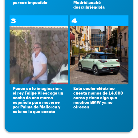
parece imposible
Madrid acabó
descubriéndola
3
4
Pocos se lo imaginarían:
Este coche eléctrico
el rey Felipe VI escoge un
cuesta menos de 14.000
coche de una marca
euros y tiene algo que
española para moverse
muchos BMW ya no
por Palma de Mallorca y
ofrecen
esto es lo que cuesta