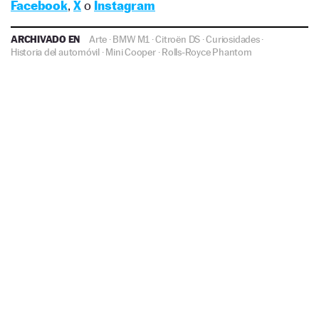
Facebook
,
X
o
Instagram
ARCHIVADO EN
Arte
·
BMW M1
·
Citroën DS
·
Curiosidades
·
Historia del automóvil
·
Mini Cooper
·
Rolls-Royce Phantom