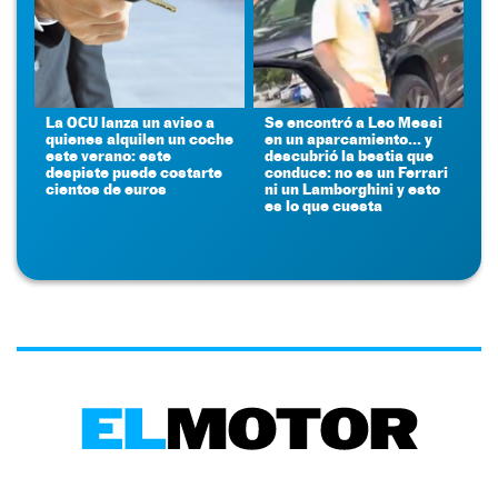
La OCU lanza un aviso a
Se encontró a Leo Messi
quienes alquilen un coche
en un aparcamiento... y
este verano: este
descubrió la bestia que
despiste puede costarte
conduce: no es un Ferrari
cientos de euros
ni un Lamborghini y esto
es lo que cuesta