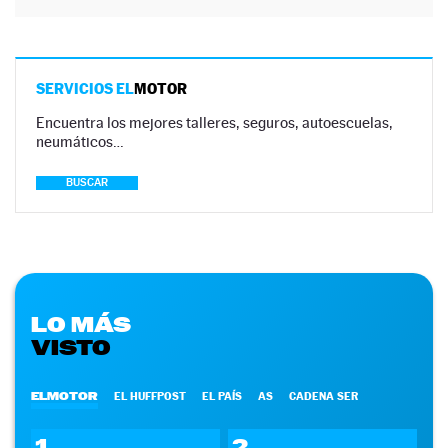
SERVICIOS EL
MOTOR
Encuentra los mejores talleres, seguros, autoescuelas,
neumáticos…
BUSCAR
LO MÁS
VISTO
ELMOTOR
EL HUFFPOST
EL PAÍS
AS
CADENA SER
1
2