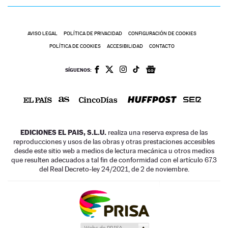
AVISO LEGAL
POLÍTICA DE PRIVACIDAD
CONFIGURACIÓN DE COOKIES
POLÍTICA DE COOKIES
ACCESIBILIDAD
CONTACTO
SÍGUENOS:
EDICIONES EL PAIS, S.L.U.
realiza una reserva expresa de las
reproducciones y usos de las obras y otras prestaciones accesibles
desde este sitio web a medios de lectura mecánica u otros medios
que resulten adecuados a tal fin de conformidad con el artículo 67.3
del Real Decreto-ley 24/2021, de 2 de noviembre.