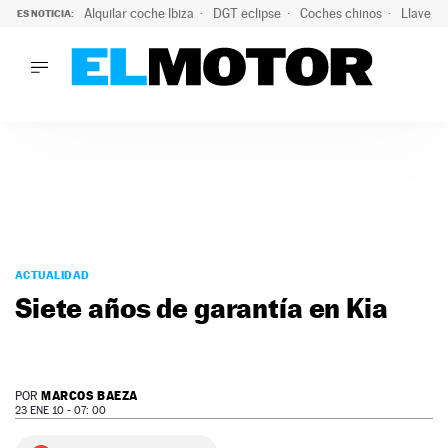
Alquilar coche Ibiza
DGT eclipse
Coches chinos
Llaves 
ES NOTICIA:
LO ÚLTIMO
Hongqi prepara su desembarco en España: SUV eléctricos c
LO ÚLTIMO
Hongqi prepara su desembarco en España: SUV eléctricos c
ACTUALIDAD
ELÉCTRICOS
CONDUCIR
PRUEBAS
Saltar
VIRALES
al
ACTUALIDAD
PODCAST
contenido
Siete años de garantía en Kia
MOTOS
TECNOLOGÍA
SUPERCOCHES
MOTORTV
MARCOS BAEZA
POR
PREMIOS
23 ENE 10 - 07: 00
SERVICIOS