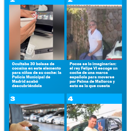
Ocultaba 30 bolsas de
Pocos se lo imaginarían:
cocaína en este elemento
el rey Felipe VI escoge un
para niños de su coche: la
coche de una marca
Policía Municipal de
española para moverse
Madrid acabó
por Palma de Mallorca y
descubriéndola
esto es lo que cuesta
3
4