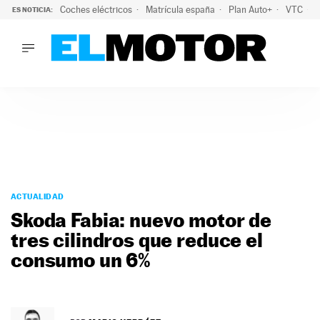
Coches eléctricos
Matrícula españa
Plan Auto+
VTC
ES NOTICIA:
LO ÚLTIMO
La Lista Blanca del Programa Auto+: todos los coches eléct
LO ÚLTIMO
La Lista Blanca del Programa Auto+: todos los coches eléctr
ACTUALIDAD
ELÉCTRICOS
CONDUCIR
PRUEBAS
Saltar
VIRALES
al
ACTUALIDAD
PODCAST
contenido
Skoda Fabia: nuevo motor de
MOTOS
tres cilindros que reduce el
TECNOLOGÍA
consumo un 6%
SUPERCOCHES
MOTORTV
PREMIOS
SERVICIOS