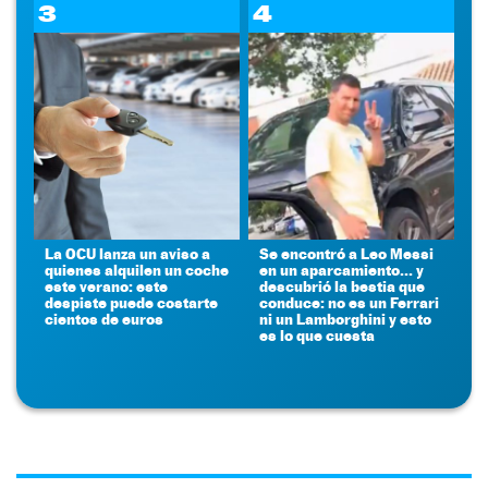
3
4
La OCU lanza un aviso a
Se encontró a Leo Messi
quienes alquilen un coche
en un aparcamiento... y
este verano: este
descubrió la bestia que
despiste puede costarte
conduce: no es un Ferrari
cientos de euros
ni un Lamborghini y esto
es lo que cuesta