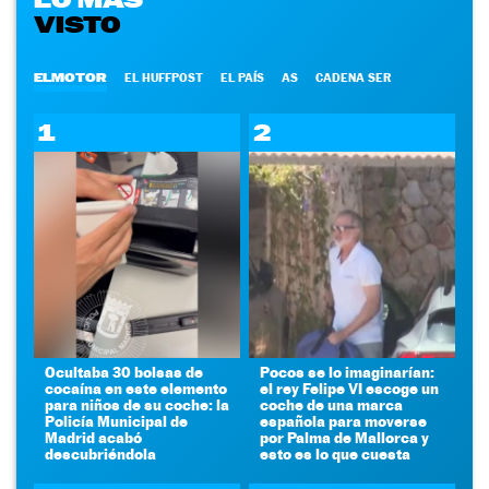
VISTO
ELMOTOR
EL HUFFPOST
EL PAÍS
AS
CADENA SER
1
2
Ocultaba 30 bolsas de
Pocos se lo imaginarían:
cocaína en este elemento
el rey Felipe VI escoge un
para niños de su coche: la
coche de una marca
Policía Municipal de
española para moverse
Madrid acabó
por Palma de Mallorca y
descubriéndola
esto es lo que cuesta