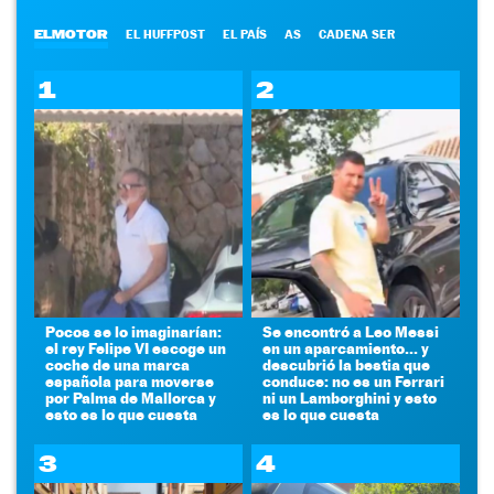
ELMOTOR
EL HUFFPOST
EL PAÍS
AS
CADENA SER
1
2
Pocos se lo imaginarían:
Se encontró a Leo Messi
el rey Felipe VI escoge un
en un aparcamiento... y
coche de una marca
descubrió la bestia que
española para moverse
conduce: no es un Ferrari
por Palma de Mallorca y
ni un Lamborghini y esto
esto es lo que cuesta
es lo que cuesta
3
4