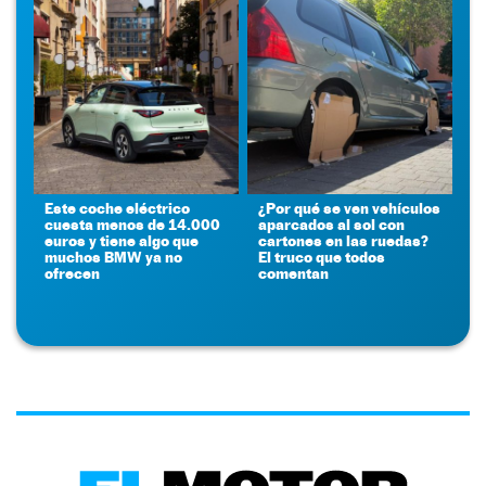
Este coche eléctrico
¿Por qué se ven vehículos
cuesta menos de 14.000
aparcados al sol con
euros y tiene algo que
cartones en las ruedas?
muchos BMW ya no
El truco que todos
ofrecen
comentan