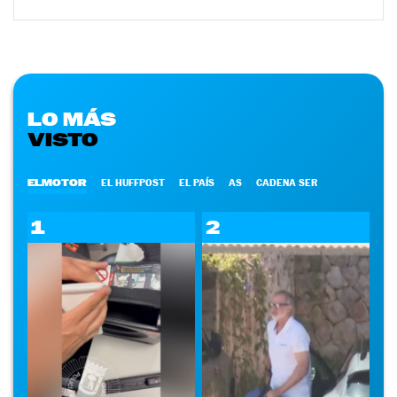
LO MÁS
VISTO
ELMOTOR
EL HUFFPOST
EL PAÍS
AS
CADENA SER
1
2