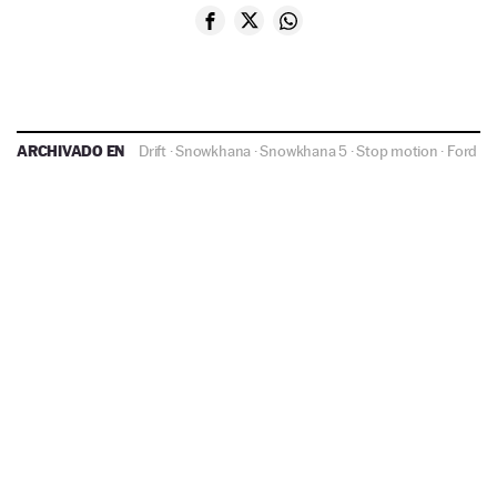
ARCHIVADO EN
Drift
·
Snowkhana
·
Snowkhana 5
·
Stop motion
·
Ford