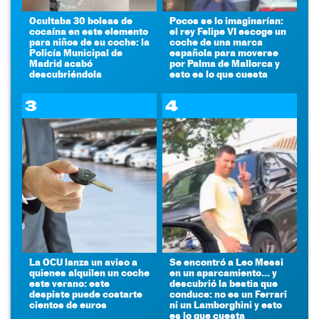
Ocultaba 30 bolsas de
Pocos se lo imaginarían:
cocaína en este elemento
el rey Felipe VI escoge un
para niños de su coche: la
coche de una marca
Policía Municipal de
española para moverse
Madrid acabó
por Palma de Mallorca y
descubriéndola
esto es lo que cuesta
3
4
La OCU lanza un aviso a
Se encontró a Leo Messi
quienes alquilen un coche
en un aparcamiento... y
este verano: este
descubrió la bestia que
despiste puede costarte
conduce: no es un Ferrari
cientos de euros
ni un Lamborghini y esto
es lo que cuesta