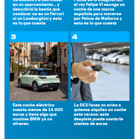
en un aparcamiento... y
el rey Felipe VI escoge un
descubrió la bestia que
coche de una marca
conduce: no es un Ferrari
española para moverse
ni un Lamborghini y esto
por Palma de Mallorca y
es lo que cuesta
esto es lo que cuesta
3
4
Este coche eléctrico
La OCU lanza un aviso a
cuesta menos de 14.000
quienes alquilen un coche
euros y tiene algo que
este verano: este
muchos BMW ya no
despiste puede costarte
ofrecen
cientos de euros