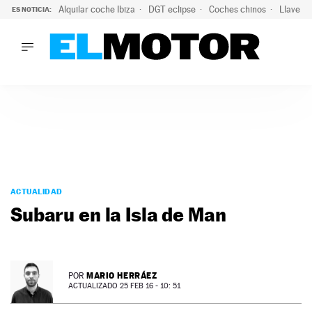
Alquilar coche Ibiza
DGT eclipse
Coches chinos
Llaves 
ES NOTICIA:
LO ÚLTIMO
Hongqi prepara su desembarco en España: SUV eléctricos c
LO ÚLTIMO
Hongqi prepara su desembarco en España: SUV eléctricos c
ACTUALIDAD
ELÉCTRICOS
CONDUCIR
PRUEBAS
Saltar
VIRALES
al
ACTUALIDAD
PODCAST
contenido
Subaru en la Isla de Man
MOTOS
TECNOLOGÍA
SUPERCOCHES
MOTORTV
MARIO HERRÁEZ
POR
PREMIOS
ACTUALIZADO 25 FEB 16 - 10: 51
SERVICIOS