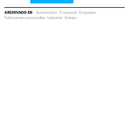
ARCHIVADO EN
Automoción
·
Economía
·
Empresas
·
Fabricantes automóviles
·
Industria
·
Subaru