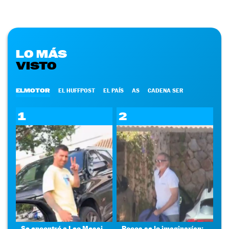
LO MÁS
VISTO
ELMOTOR
EL HUFFPOST
EL PAÍS
AS
CADENA SER
1
2
Se encontró a Leo Messi
Pocos se lo imaginarían: