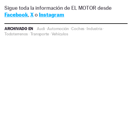
Sigue toda la información de EL MOTOR desde
Facebook
,
X
o
Instagram
ARCHIVADO EN
Audi
·
Automoción
·
Coches
·
Industria
·
Todoterrenos
·
Transporte
·
Vehículos