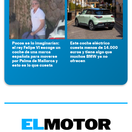
Pocos se lo imaginarían:
Este coche eléctrico
el rey Felipe VI escoge un
cuesta menos de 14.000
coche de una marca
euros y tiene algo que
española para moverse
muchos BMW ya no
por Palma de Mallorca y
ofrecen
esto es lo que cuesta