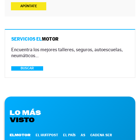
APÚNTATE
SERVICIOS EL
MOTOR
Encuentra los mejores talleres, seguros, autoescuelas,
neumáticos…
BUSCAR
LO MÁS
VISTO
ELMOTOR
EL HUFFPOST
EL PAÍS
AS
CADENA SER