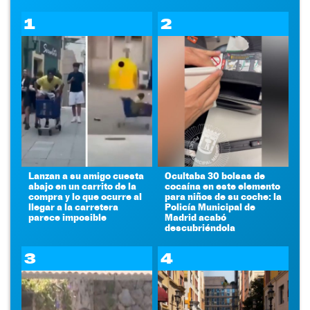
1
2
Lanzan a su amigo cuesta
Ocultaba 30 bolsas de
abajo en un carrito de la
cocaína en este elemento
compra y lo que ocurre al
para niños de su coche: la
llegar a la carretera
Policía Municipal de
parece imposible
Madrid acabó
descubriéndola
3
4