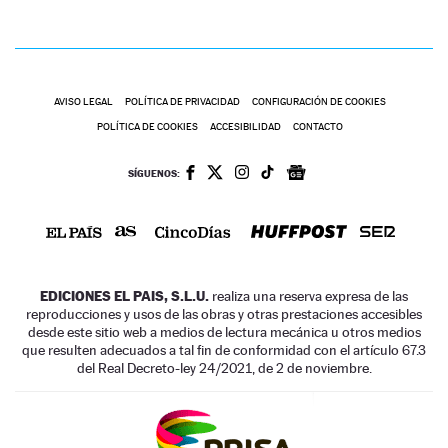
AVISO LEGAL
POLÍTICA DE PRIVACIDAD
CONFIGURACIÓN DE COOKIES
POLÍTICA DE COOKIES
ACCESIBILIDAD
CONTACTO
SÍGUENOS:
EDICIONES EL PAIS, S.L.U.
realiza una reserva expresa de las
reproducciones y usos de las obras y otras prestaciones accesibles
desde este sitio web a medios de lectura mecánica u otros medios
que resulten adecuados a tal fin de conformidad con el artículo 67.3
del Real Decreto-ley 24/2021, de 2 de noviembre.