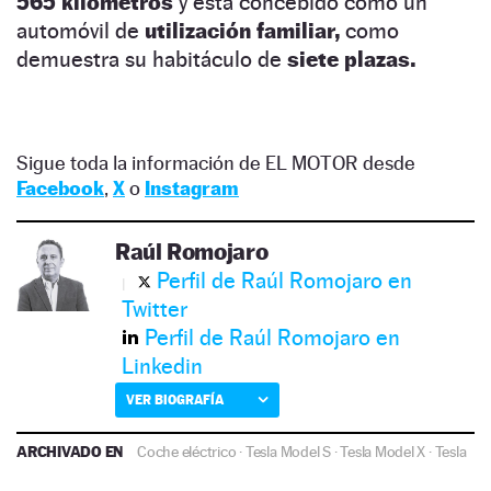
565 kilómetros
y está concebido como un
automóvil de
utilización familiar,
como
demuestra su habitáculo de
siete plazas.
Sigue toda la información de EL MOTOR desde
Facebook
,
X
o
Instagram
Raúl Romojaro
Perfil de Raúl Romojaro en
Twitter
Perfil de Raúl Romojaro en
Linkedin
VER BIOGRAFÍA
ARCHIVADO EN
Coche eléctrico
·
Tesla Model S
·
Tesla Model X
·
Tesla