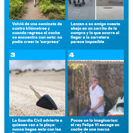
Volvió de una caminata de
Lanzan a su amigo cuesta
cuatro kilómetros y
abajo en un carrito de la
cuando regresa al coche
compra y lo que ocurre al
se encuentra con esto: no
llegar a la carretera
podía creer la 'sorpresa'
parece imposible
3
4
La Guardia Civil advierte a
Pocos se lo imaginarían:
quienes van a la playa:
el rey Felipe VI escoge un
nunca hagas esto con las
coche de una marca