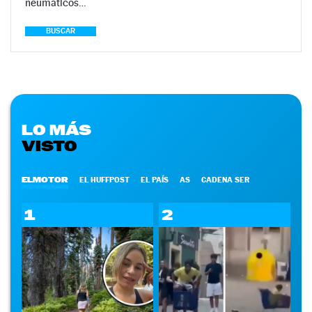
neumáticos…
BUSCAR
LO MÁS
VISTO
ELMOTOR
EL HUFFPOST
EL PAÍS
AS
CADENA SER
1
2