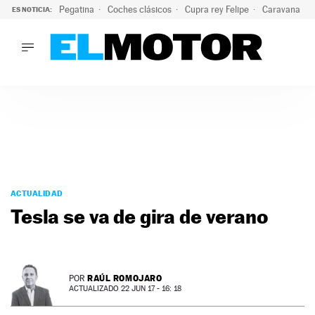
Pegatina
Coches clásicos
Cupra rey Felipe
Caravana lig
ES NOTICIA:
LO ÚLTIMO
¿Conocías esta pegatina de moda?: puede salvar tu coche d
LO ÚLTIMO
¿Conocías esta pegatina de moda?: puede salvar tu coche de
ACTUALIDAD
ELÉCTRICOS
CONDUCIR
PRUEBAS
Saltar
VIRALES
al
ACTUALIDAD
PODCAST
contenido
Tesla se va de gira de verano
MOTOS
TECNOLOGÍA
SUPERCOCHES
MOTORTV
RAÚL ROMOJARO
POR
PREMIOS
ACTUALIZADO 22 JUN 17 - 16: 18
SERVICIOS