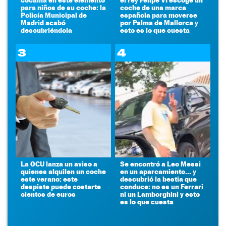
para niños de su coche: la
coche de una marca
Policía Municipal de
española para moverse
Madrid acabó
por Palma de Mallorca y
descubriéndola
esto es lo que cuesta
3
4
La OCU lanza un aviso a
Se encontró a Leo Messi
quienes alquilen un coche
en un aparcamiento... y
este verano: este
descubrió la bestia que
despiste puede costarte
conduce: no es un Ferrari
cientos de euros
ni un Lamborghini y esto
es lo que cuesta