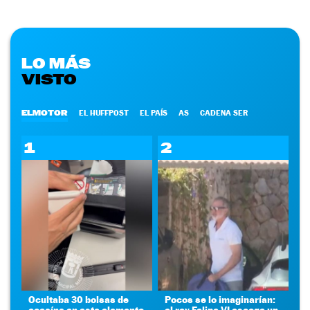
LO MÁS
VISTO
ELMOTOR
EL HUFFPOST
EL PAÍS
AS
CADENA SER
1
2
Ocultaba 30 bolsas de
Pocos se lo imaginarían:
cocaína en este elemento
el rey Felipe VI escoge un