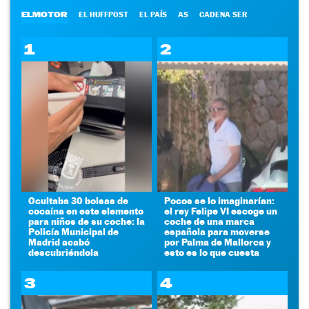
ELMOTOR
EL HUFFPOST
EL PAÍS
AS
CADENA SER
1
2
Ocultaba 30 bolsas de
Pocos se lo imaginarían:
cocaína en este elemento
el rey Felipe VI escoge un
para niños de su coche: la
coche de una marca
Policía Municipal de
española para moverse
Madrid acabó
por Palma de Mallorca y
descubriéndola
esto es lo que cuesta
3
4