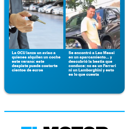
La OCU lanza un aviso a
Se encontró a Leo Messi
quienes alquilen un coche
en un aparcamiento... y
este verano: este
descubrió la bestia que
despiste puede costarte
conduce: no es un Ferrari
cientos de euros
ni un Lamborghini y esto
es lo que cuesta