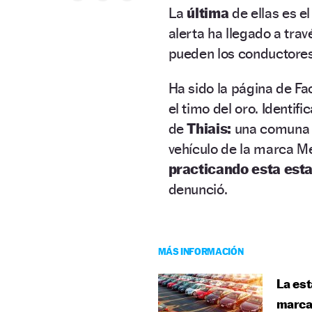
La
última
de ellas es e
alerta ha llegado a tra
pueden los conductores 
Ha sido la página de Fa
el timo del oro. Identif
de
Thiais:
una comuna 
vehículo de la marca Me
practicando esta esta
denunció.
MÁS INFORMACIÓN
La est
marca