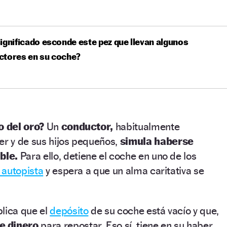
ignificado esconde este pez que llevan algunos
ctores en su coche?
o del oro?
Un
conductor,
habitualmente
r y de sus hijos pequeños,
simula haberse
ble.
Para ello, detiene el coche en uno de los
 autopista
y espera a que un alma caritativa se
lica que el
depósito
de su coche está vacío y que,
e dinero
para repostar. Eso sí, tiene en su haber