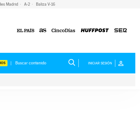
des Madrid
A-2
Baliza V-16
IOS
INICIAR SESIÓN