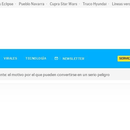
s Eclipse
Pueblo Navarra
Cupra Star Wars
Truco Hyundai
Líneas ver
SERVIC
VIRALES
TECNOLOGÍA
NEWSLETTER
olante: el motivo por el que pueden convertirse en un serio peligro
e: el motivo por el que pueden convertirse en un serio peligro