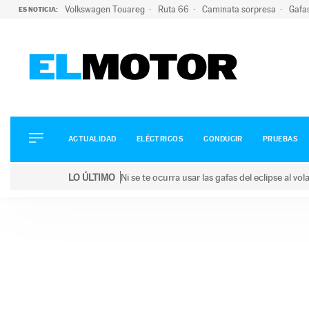
Volkswagen Touareg
Ruta 66
Caminata sorpresa
Gafa
ES NOTICIA:
ACTUALIDAD
ELÉCTRICOS
CONDUCIR
ACTUALIDAD
ELÉCTRICOS
CONDUCIR
PRUEBAS
PRUEBAS
Saltar
VIRALES
LO ÚLTIMO
Ni se te ocurra usar las gafas del eclipse al v
al
PODCAST
LO ÚLTIMO
Ni se te ocurra usar las gafas del eclipse al volant
contenido
MOTOS
TECNOLOGÍA
SUPERCOCHES
MOTORTV
PREMIOS
SERVICIOS