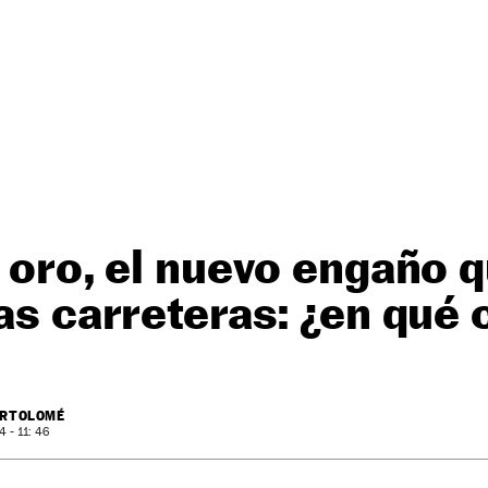
l oro, el nuevo engaño 
las carreteras: ¿en qué 
ARTOLOMÉ
 - 11: 46