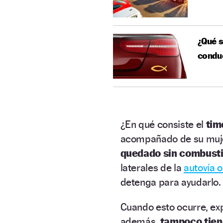
¿Qué s
condu
¿En qué consiste el
tim
acompañado de su muje
quedado sin combusti
laterales de la
autovía o
detenga para ayudarlo.
Cuando esto ocurre, exp
además,
tampoco tien