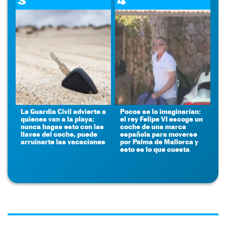
3
4
La Guardia Civil advierte a
Pocos se lo imaginarían:
quienes van a la playa:
el rey Felipe VI escoge un
nunca hagas esto con las
coche de una marca
llaves del coche, puede
española para moverse
arruinarte las vacaciones
por Palma de Mallorca y
esto es lo que cuesta