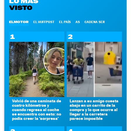
LO MÁS
VISTO
ELMOTOR
EL HUFFPOST
EL PAÍS
AS
CADENA SER
1
2
Volvió de una caminata de
Lanzan a su amigo cuesta
cuatro kilómetros y
abajo en un carrito de la
cuando regresa al coche
compra y lo que ocurre al
se encuentra con esto: no
llegar a la carretera
podía creer la 'sorpresa'
parece imposible