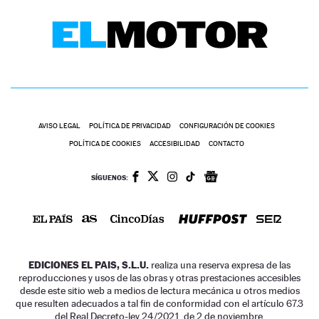
AVISO LEGAL
POLÍTICA DE PRIVACIDAD
CONFIGURACIÓN DE COOKIES
POLÍTICA DE COOKIES
ACCESIBILIDAD
CONTACTO
SÍGUENOS:
EDICIONES EL PAIS, S.L.U.
realiza una reserva expresa de las
reproducciones y usos de las obras y otras prestaciones accesibles
desde este sitio web a medios de lectura mecánica u otros medios
que resulten adecuados a tal fin de conformidad con el artículo 67.3
del Real Decreto-ley 24/2021, de 2 de noviembre.