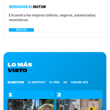
SERVICIOS EL
MOTOR
Encuentra los mejores talleres, seguros, autoescuelas,
neumáticos…
BUSCAR
LO MÁS
VISTO
ELMOTOR
EL HUFFPOST
EL PAÍS
AS
CADENA SER
1
2