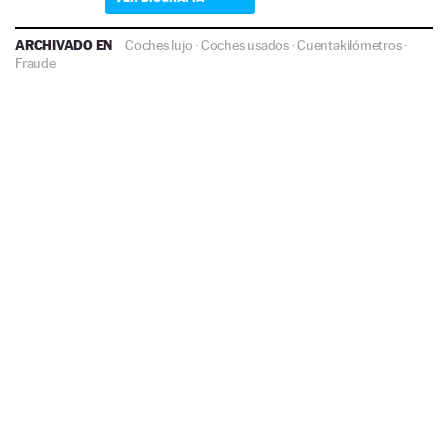
ARCHIVADO EN
Coches lujo
·
Coches usados
·
Cuentakilómetros
·
Fraude