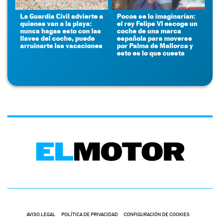
La Guardia Civil advierte a
Pocos se lo imaginarían:
quienes van a la playa:
el rey Felipe VI escoge un
nunca hagas esto con las
coche de una marca
llaves del coche, puede
española para moverse
arruinarte las vacaciones
por Palma de Mallorca y
esto es lo que cuesta
AVISO LEGAL
POLÍTICA DE PRIVACIDAD
CONFIGURACIÓN DE COOKIES