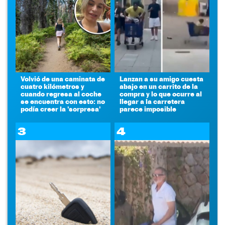
Volvió de una caminata de
Lanzan a su amigo cuesta
cuatro kilómetros y
abajo en un carrito de la
cuando regresa al coche
compra y lo que ocurre al
se encuentra con esto: no
llegar a la carretera
podía creer la 'sorpresa'
parece imposible
3
4