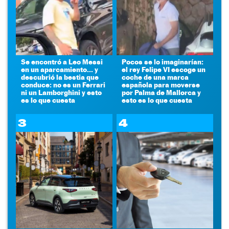
Se encontró a Leo Messi
Pocos se lo imaginarían:
en un aparcamiento... y
el rey Felipe VI escoge un
descubrió la bestia que
coche de una marca
conduce: no es un Ferrari
española para moverse
ni un Lamborghini y esto
por Palma de Mallorca y
es lo que cuesta
esto es lo que cuesta
3
4