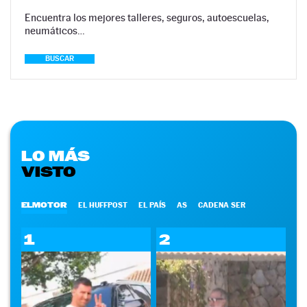
Encuentra los mejores talleres, seguros, autoescuelas,
neumáticos…
BUSCAR
LO MÁS
VISTO
ELMOTOR
EL HUFFPOST
EL PAÍS
AS
CADENA SER
1
2