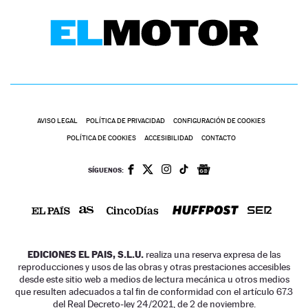
AVISO LEGAL
POLÍTICA DE PRIVACIDAD
CONFIGURACIÓN DE COOKIES
POLÍTICA DE COOKIES
ACCESIBILIDAD
CONTACTO
SÍGUENOS:
EDICIONES EL PAIS, S.L.U.
realiza una reserva expresa de las
reproducciones y usos de las obras y otras prestaciones accesibles
desde este sitio web a medios de lectura mecánica u otros medios
que resulten adecuados a tal fin de conformidad con el artículo 67.3
del Real Decreto-ley 24/2021, de 2 de noviembre.