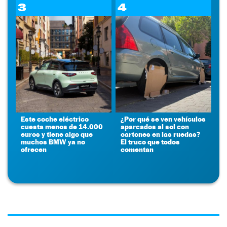
3
4
Este coche eléctrico
¿Por qué se ven vehículos
cuesta menos de 14.000
aparcados al sol con
euros y tiene algo que
cartones en las ruedas?
muchos BMW ya no
El truco que todos
ofrecen
comentan