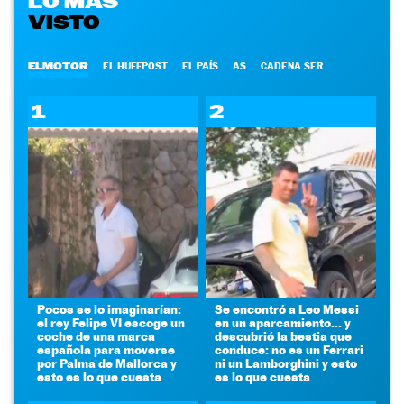
LO MÁS
VISTO
ELMOTOR
EL HUFFPOST
EL PAÍS
AS
CADENA SER
1
2
Pocos se lo imaginarían:
Se encontró a Leo Messi
el rey Felipe VI escoge un
en un aparcamiento... y
coche de una marca
descubrió la bestia que
española para moverse
conduce: no es un Ferrari
por Palma de Mallorca y
ni un Lamborghini y esto
esto es lo que cuesta
es lo que cuesta