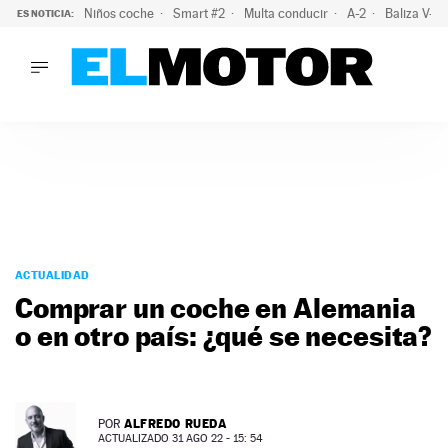
Niños coche
Smart #2
Multa conducir
A-2
Baliza V-1
ES NOTICIA:
LO ÚLTIMO
El probable colapso tras el eclipse: la DGT prevé un millón 
LO ÚLTIMO
El probable colapso tras el eclipse: la DGT prevé un millón 
ACTUALIDAD
ELÉCTRICOS
CONDUCIR
PRUEBAS
Saltar
VIRALES
al
ACTUALIDAD
PODCAST
contenido
Comprar un coche en Alemania
MOTOS
o en otro país: ¿qué se necesita?
TECNOLOGÍA
SUPERCOCHES
MOTORTV
PREMIOS
ALFREDO RUEDA
POR
SERVICIOS
ACTUALIZADO 31 AGO 22 - 15: 54