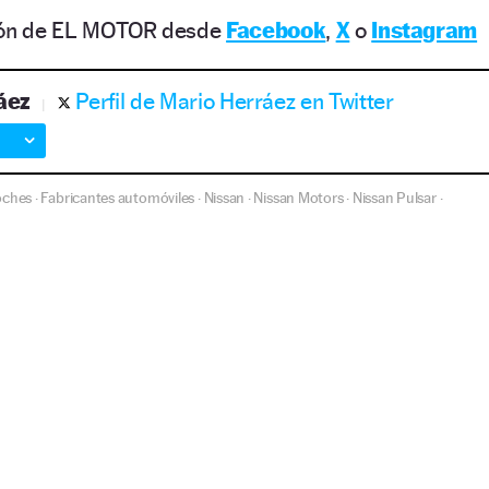
ción de EL MOTOR desde
Facebook
,
X
o
Instagram
áez
Perfil de Mario Herráez en Twitter
oches
Fabricantes automóviles
Nissan
Nissan Motors
Nissan Pulsar
·
·
·
·
·