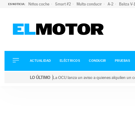
Niños coche
Smart #2
Multa conducir
A-2
Baliza V
ES NOTICIA:
ACTUALIDAD
ELÉCTRICOS
CONDUCIR
ACTUALIDAD
ELÉCTRICOS
CONDUCIR
PRUEBAS
PRUEBAS
Saltar
VIRALES
LO ÚLTIMO
La OCU lanza un aviso a quienes alquilen un c
al
PODCAST
LO ÚLTIMO
La OCU lanza un aviso a quienes alquilen un coche 
contenido
MOTOS
TECNOLOGÍA
SUPERCOCHES
MOTORTV
PREMIOS
SERVICIOS