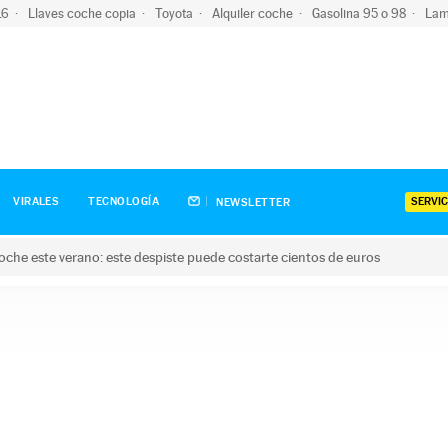
-16
Llaves coche copia
Toyota
Alquiler coche
Gasolina 95 o 98
Lam
SERVIC
VIRALES
TECNOLOGÍA
NEWSLETTER
oche este verano: este despiste puede costarte cientos de euros
este verano: este despiste puede costarte cientos de euros