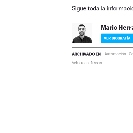
Sigue toda la informa
Mario Herr
VER BIOGRAFÍA
ARCHIVADO EN
Automoción
C
·
Vehículos
Nissan
·