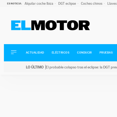
Alquilar coche Ibiza
DGT eclipse
Coches chinos
Llaves
ES NOTICIA:
ACTUALIDAD
ELÉCTRICOS
CONDUCIR
ACTUALIDAD
ELÉCTRICOS
CONDUCIR
PRUEBAS
PRUEBAS
Saltar
VIRALES
LO ÚLTIMO
El probable colapso tras el eclipse: la DGT p
al
PODCAST
LO ÚLTIMO
El probable colapso tras el eclipse: la DGT prevé u
contenido
MOTOS
TECNOLOGÍA
SUPERCOCHES
MOTORTV
PREMIOS
SERVICIOS