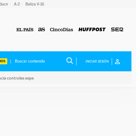
ducir
A-2
Baliza V-16
IOS
INICIAR SESIÓN
ncia controles espe
 y anuncia controles espe