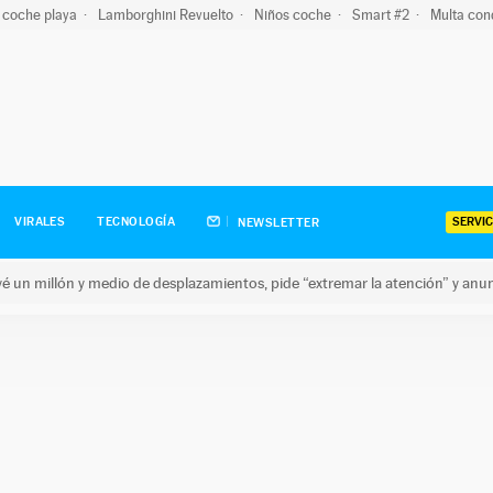
 coche playa
Lamborghini Revuelto
Niños coche
Smart #2
Multa con
SERVIC
VIRALES
TECNOLOGÍA
NEWSLETTER
revé un millón y medio de desplazamientos, pide “extremar la atención” y anu
n millón y medio de desplazamientos, pide “extremar la atención”