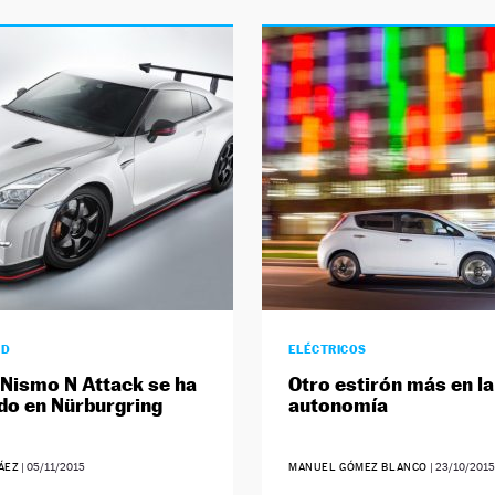
AD
ELÉCTRICOS
 Nismo N Attack se ha
Otro estirón más en la
o en Nürburgring
autonomía
ÁEZ
|
05/11/2015
MANUEL GÓMEZ BLANCO
|
23/10/2015