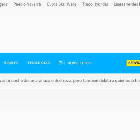
igera
Pueblo Navarra
Cupra Star Wars
Truco Hyundai
Líneas verdes
SERVIC
VIRALES
TECNOLOGÍA
NEWSLETTER
ar tu coche de un arañazo o destrozo, pero también delata a quienes lo h
 coche de un arañazo o destrozo, pero también delata a quienes 