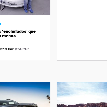
S
s ‘enchufados’ que
an menos
MEZ BLANCO
|
25/01/2016