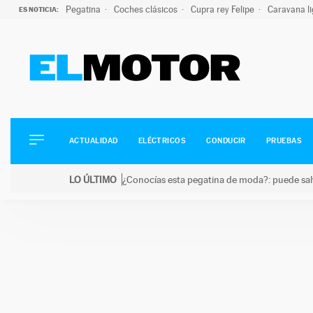
Pegatina
Coches clásicos
Cupra rey Felipe
Caravana l
ES NOTICIA:
ACTUALIDAD
ELÉCTRICOS
CONDUCIR
ACTUALIDAD
ELÉCTRICOS
CONDUCIR
PRUEBAS
PRUEBAS
Saltar
VIRALES
LO ÚLTIMO
¿Conocías esta pegatina de moda?: puede salv
al
PODCAST
LO ÚLTIMO
¿Conocías esta pegatina de moda?: puede salvar tu
contenido
MOTOS
TECNOLOGÍA
SUPERCOCHES
MOTORTV
PREMIOS
SERVICIOS