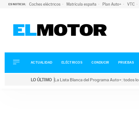
Coches eléctricos
Matrícula españa
Plan Auto+
VTC
ES NOTICIA:
ACTUALIDAD
ELÉCTRICOS
CONDUCIR
ACTUALIDAD
ELÉCTRICOS
CONDUCIR
PRUEBAS
PRUEBAS
Saltar
VIRALES
LO ÚLTIMO
La Lista Blanca del Programa Auto+: todos lo
al
PODCAST
LO ÚLTIMO
La Lista Blanca del Programa Auto+: todos los coc
contenido
MOTOS
TECNOLOGÍA
SUPERCOCHES
MOTORTV
PREMIOS
SERVICIOS