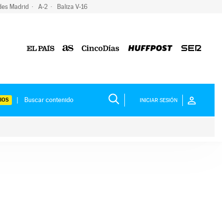
des Madrid
A-2
Baliza V-16
IOS
INICIAR SESIÓN