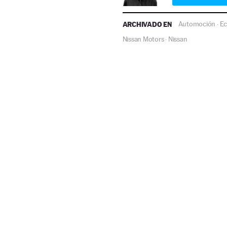
ARCHIVADO EN
Automoción
E
·
Nissan Motors
Nissan
·