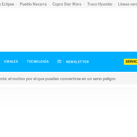
s Eclipse
Pueblo Navarra
Cupra Star Wars
Truco Hyundai
Líneas ver
SERVIC
VIRALES
TECNOLOGÍA
NEWSLETTER
olante: el motivo por el que pueden convertirse en un serio peligro
e: el motivo por el que pueden convertirse en un serio peligro