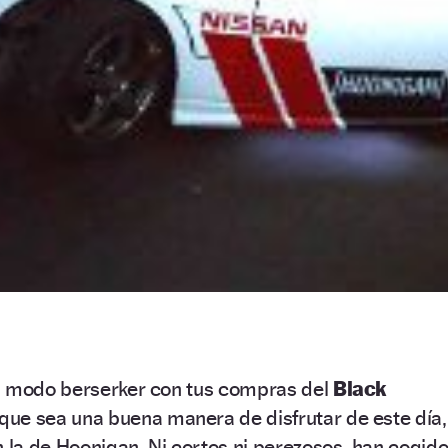
n modo berserker con tus compras del
Black
ue sea una buena manera de disfrutar de este día,
la de Hoonigan. Ni cortos ni perezosos, han cogid