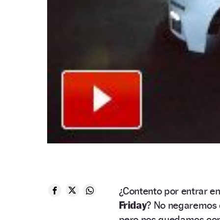
¿Contento por entrar e
Friday
? No negaremos q
pero nos quedamos con 