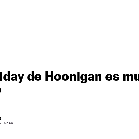
riday de Hoonigan es m
o
Z
- 13: 09