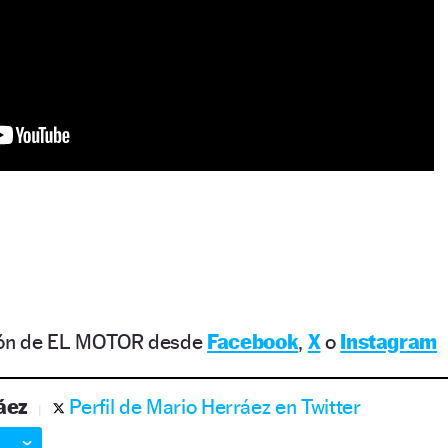
ción de EL MOTOR desde
Facebook
,
X
o
Instagram
áez
Perfil de Mario Herráez en Twitter