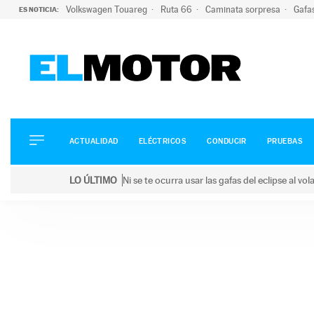
Volkswagen Touareg
Ruta 66
Caminata sorpresa
Gafa
ES NOTICIA:
ACTUALIDAD
ELÉCTRICOS
CONDUCIR
ACTUALIDAD
ELÉCTRICOS
CONDUCIR
PRUEBAS
PRUEBAS
Saltar
VIRALES
LO ÚLTIMO
Ni se te ocurra usar las gafas del eclipse al v
al
PODCAST
LO ÚLTIMO
Ni se te ocurra usar las gafas del eclipse al volant
contenido
MOTOS
TECNOLOGÍA
SUPERCOCHES
MOTORTV
PREMIOS
SERVICIOS