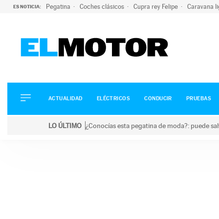
Pegatina
Coches clásicos
Cupra rey Felipe
Caravana l
ES NOTICIA:
ACTUALIDAD
ELÉCTRICOS
CONDUCIR
ACTUALIDAD
ELÉCTRICOS
CONDUCIR
PRUEBAS
PRUEBAS
Saltar
VIRALES
LO ÚLTIMO
¿Conocías esta pegatina de moda?: puede salv
al
PODCAST
LO ÚLTIMO
¿Conocías esta pegatina de moda?: puede salvar tu
contenido
MOTOS
TECNOLOGÍA
SUPERCOCHES
MOTORTV
PREMIOS
SERVICIOS