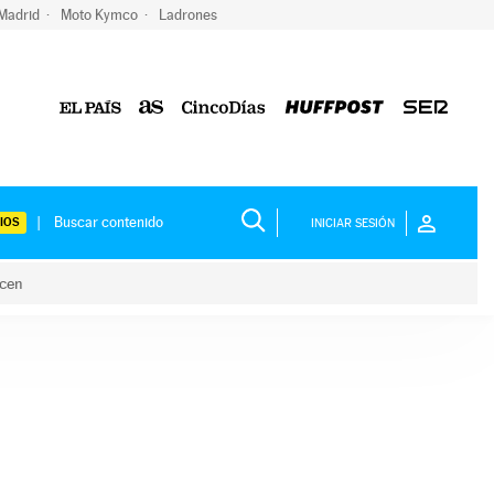
 Madrid
Moto Kymco
Ladrones
IOS
INICIAR SESIÓN
acen
lo hacen