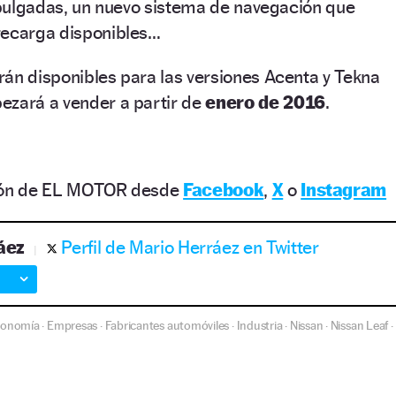
e pulgadas, un nuevo sistema de navegación que
recarga disponibles…
án disponibles para las versiones Acenta y Tekna
ezará a vender a partir de
enero de 2016
.
ción de EL MOTOR desde
Facebook
,
X
o
Instagram
áez
Perfil de Mario Herráez en Twitter
conomía
Empresas
Fabricantes automóviles
Industria
Nissan
Nissan Leaf
·
·
·
·
·
·