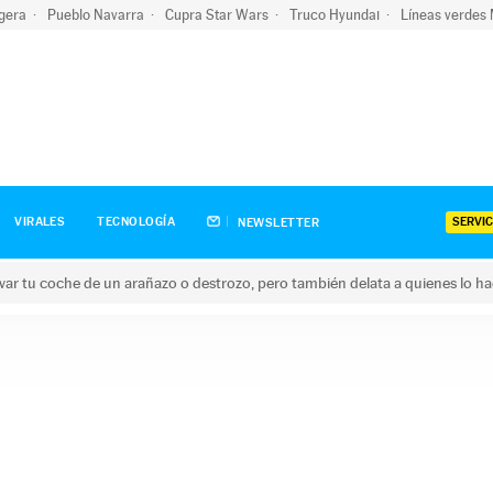
igera
Pueblo Navarra
Cupra Star Wars
Truco Hyundai
Líneas verdes
SERVIC
VIRALES
TECNOLOGÍA
NEWSLETTER
ar tu coche de un arañazo o destrozo, pero también delata a quienes lo h
 coche de un arañazo o destrozo, pero también delata a quienes 