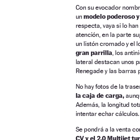
Con su evocador nombre 
un
modelo poderoso y
respecta, vaya si lo han
atención, en la parte su
un listón cromado y el l
gran parrilla
, los anti
lateral destacan unos p
Renegade y las barras 
No hay fotos de la tras
la caja de carga,
aunqu
Además, la longitud tot
intentar echar cálculos.
Se pondrá a la venta co
CV y el 2.0 Multijet t