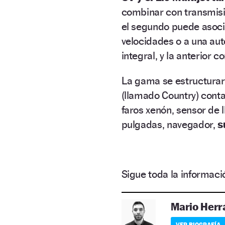
combinar con transmisi
el segundo puede asoci
velocidades o a una aut
integral, y la anterior 
La gama se estructura
(llamado Country) cont
faros xenón, sensor de ll
pulgadas, navegador,
s
Sigue toda la informa
Mario Herr
VER BIOGRAFÍA