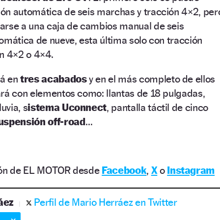
ón automática de seis marchas y tracción 4×2, per
arse a una caja de cambios manual de seis
omática de nueve, esta última solo con tracción
con 4×2 o 4×4.
rá en
tres acabados
y en el más completo de ellos
ará con elementos como: llantas de 18 pulgadas,
uvia, s
istema Uconnect
, pantalla táctil de cinco
uspensión off-road
…
ción de EL MOTOR desde
Facebook
,
X
o
Instagram
áez
Perfil de Mario Herráez en Twitter