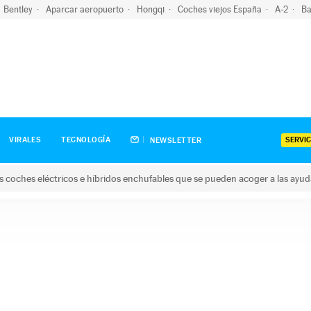
Bentley
Aparcar aeropuerto
Hongqi
Coches viejos España
A-2
Ba
SERVIC
VIRALES
TECNOLOGÍA
NEWSLETTER
s coches eléctricos e híbridos enchufables que se pueden acoger a las ayu
hes eléctricos e híbridos enchufables que se pueden acoger a la