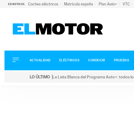
Coches eléctricos
Matrícula españa
Plan Auto+
VTC
ES NOTICIA:
ACTUALIDAD
ELÉCTRICOS
CONDUCIR
ACTUALIDAD
ELÉCTRICOS
CONDUCIR
PRUEBAS
PRUEBAS
Saltar
VIRALES
LO ÚLTIMO
La Lista Blanca del Programa Auto+: todos lo
al
PODCAST
LO ÚLTIMO
La Lista Blanca del Programa Auto+: todos los coc
contenido
MOTOS
TECNOLOGÍA
SUPERCOCHES
MOTORTV
PREMIOS
SERVICIOS