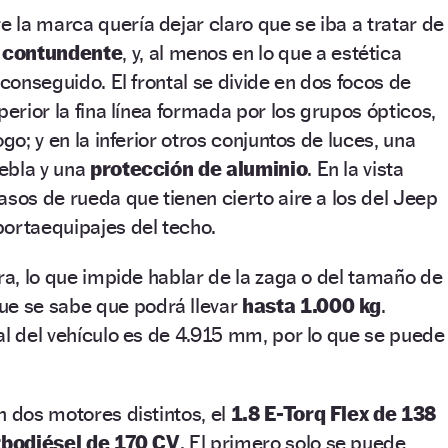
la marca quería dejar claro que se iba a tratar de
 contundente
, y, al menos en lo que a estética
 conseguido. El frontal se divide en dos focos de
perior la fina línea formada por los grupos ópticos,
ogo; y en la inferior otros conjuntos de luces, una
niebla y una
protección de aluminio
. En la vista
asos de rueda que tienen cierto aire a los del Jeep
portaequipajes del techo.
era, lo que impide hablar de la zaga o del tamaño de
e se sabe que podrá llevar
hasta 1.000 kg
.
al del vehículo es de 4.915 mm, por lo que se puede
n dos motores distintos, el
1.8 E-Torq Flex de 138
urbodiésel de 170 CV
. El primero solo se puede