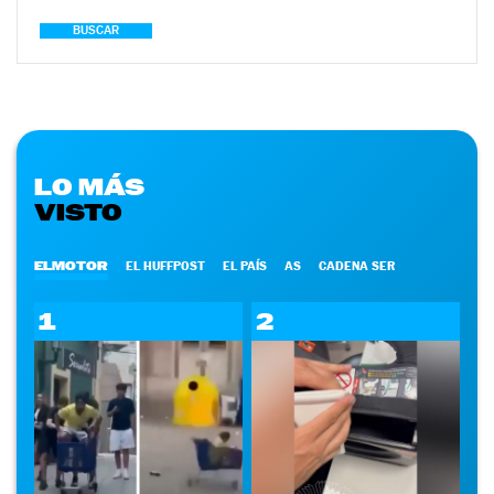
BUSCAR
LO MÁS
VISTO
ELMOTOR
EL HUFFPOST
EL PAÍS
AS
CADENA SER
1
2