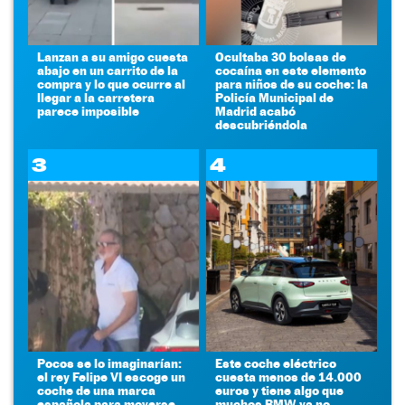
Lanzan a su amigo cuesta
Ocultaba 30 bolsas de
abajo en un carrito de la
cocaína en este elemento
compra y lo que ocurre al
para niños de su coche: la
llegar a la carretera
Policía Municipal de
parece imposible
Madrid acabó
descubriéndola
3
4
Pocos se lo imaginarían:
Este coche eléctrico
el rey Felipe VI escoge un
cuesta menos de 14.000
coche de una marca
euros y tiene algo que
española para moverse
muchos BMW ya no