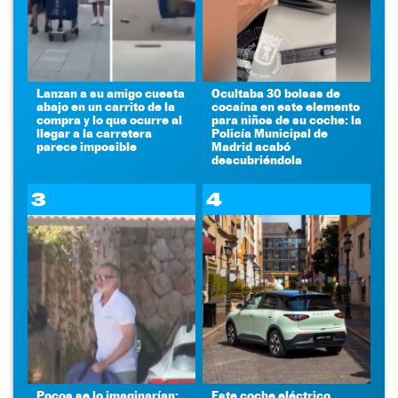
Lanzan a su amigo cuesta
Ocultaba 30 bolsas de
abajo en un carrito de la
cocaína en este elemento
compra y lo que ocurre al
para niños de su coche: la
llegar a la carretera
Policía Municipal de
parece imposible
Madrid acabó
descubriéndola
3
4
Pocos se lo imaginarían:
Este coche eléctrico