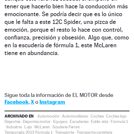
tener que hacerlo bien hace la conducción más
emocionante. Se podría decir que es lo único
que le falta a este 12C Spider, una pizca de
emoción, porque el resto lo hace con control,
confianza, precisión y obsesión. Algo que, como
en la escudería de fórmula 1, este McLaren
tiene en abundancia.
Sigue toda la información de EL MOTOR desde
Facebook
,
X
o
Instagram
ARCHIVADO EN
Automoción
·
Automovilismo
·
Coches
·
Coches lujo
·
Deportes
·
Deportes motor
·
Equipos
·
Escuderías
·
Estilo vida
·
Fórmula 1
·
Industria
·
Lujo
·
McLaren
·
Scuderia Ferrari
·
Temporada 2013 Fórmula 1
·
Transporte
·
Transporte carretera
·