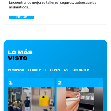
Encuentra los mejores talleres, seguros, autoescuelas,
neumáticos…
BUSCAR
LO MÁS
VISTO
ELMOTOR
EL HUFFPOST
EL PAÍS
AS
CADENA SER
1
2