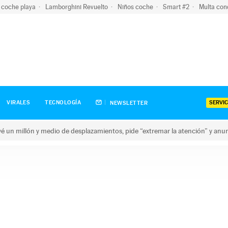
 coche playa
Lamborghini Revuelto
Niños coche
Smart #2
Multa con
SERVIC
VIRALES
TECNOLOGÍA
NEWSLETTER
revé un millón y medio de desplazamientos, pide “extremar la atención” y anu
n millón y medio de desplazamientos, pide “extremar la atención”