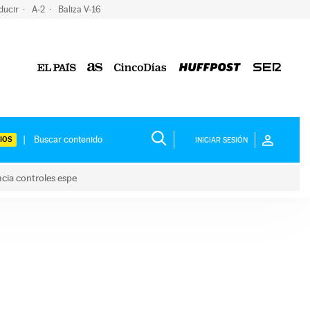
ducir
A-2
Baliza V-16
IOS
INICIAR SESIÓN
ncia controles espe
 y anuncia controles espe