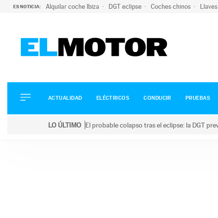
Alquilar coche Ibiza
DGT eclipse
Coches chinos
Llaves
ES NOTICIA:
ACTUALIDAD
ELÉCTRICOS
CONDUCIR
ACTUALIDAD
ELÉCTRICOS
CONDUCIR
PRUEBAS
PRUEBAS
Saltar
VIRALES
LO ÚLTIMO
El probable colapso tras el eclipse: la DGT p
al
PODCAST
LO ÚLTIMO
El probable colapso tras el eclipse: la DGT prevé u
contenido
MOTOS
TECNOLOGÍA
SUPERCOCHES
MOTORTV
PREMIOS
SERVICIOS