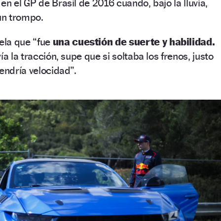
n el GP de Brasil de 2016 cuando, bajo la lluvia,
un trompo.
ela que “fue
una cuestión de suerte y habilidad.
ía la tracción, supe que si soltaba los frenos, justo
endría velocidad”.