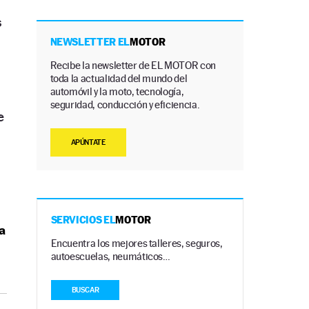
s
NEWSLETTER EL
MOTOR
Recibe la newsletter de EL MOTOR con
toda la actualidad del mundo del
automóvil y la moto, tecnología,
seguridad, conducción y eficiencia.
e
APÚNTATE
SERVICIOS EL
MOTOR
a
Encuentra los mejores talleres, seguros,
autoescuelas, neumáticos…
BUSCAR