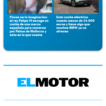
Pocos se lo imaginarían:
Este coche eléctrico
el rey Felipe VI escoge un
cuesta menos de 14.000
coche de una marca
euros y tiene algo que
española para moverse
muchos BMW ya no
por Palma de Mallorca y
ofrecen
esto es lo que cuesta