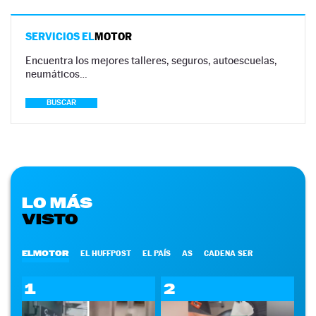
SERVICIOS EL
MOTOR
Encuentra los mejores talleres, seguros, autoescuelas,
neumáticos…
BUSCAR
LO MÁS
VISTO
ELMOTOR
EL HUFFPOST
EL PAÍS
AS
CADENA SER
1
2