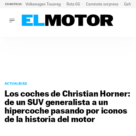
Volkswagen Touareg
Ruta 66
Caminata sorpresa
Gafas 
ES NOTICIA:
LO ÚLTIMO
Ni se te ocurra usar las gafas del eclipse al volante: el moti
LO ÚLTIMO
Ni se te ocurra usar las gafas del eclipse al volante: el motiv
ACTUALIDAD
ELÉCTRICOS
CONDUCIR
PRUEBAS
Saltar
VIRALES
al
ACTUALIDAD
PODCAST
contenido
Los coches de Christian Horner:
MOTOS
de un SUV generalista a un
TECNOLOGÍA
hipercoche pasando por iconos
SUPERCOCHES
MOTORTV
de la historia del motor
PREMIOS
SERVICIOS