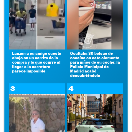
Lanzan a su amigo cuesta
Ocultaba 30 bolsas de
abajo en un carrito de la
cocaína en este elemento
compra y lo que ocurre al
para niños de su coche: la
llegar a la carretera
Policía Municipal de
parece imposible
Madrid acabó
descubriéndola
3
4